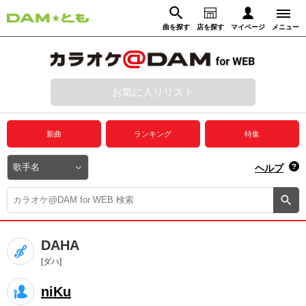
曲を探す
店を探す
マイページ
メニュー
ログイン
マイページ
お気に入りリスト
動画からさがす
録音からさがす
プレミアムサービス
新曲
ランキング
特集
DAM★とも動画
閉じる
ヘルプ
DAM★とも録音
カラオケ＠DAM
DAHA
ユーザー検索
[ダハ]
niKu
キャンペーン