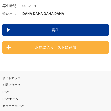
再生時間
00:03:01
お知らせ
よくあるご質問
歌い出し
DAHA DAHA DAHA DAHA
DAMの新曲・ランキングなど
再生
カラオケ最新情報をチェック！
お気に入りリストに追加
自宅でカラオケ歌い放題！
家族や友達と一緒に！練習にも！
サイトマップ
お問い合わせ
DAM
DAM★とも
カラオケ＠DAM