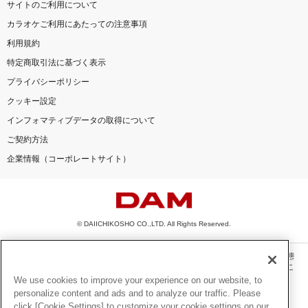
サイトのご利用について
カラオケご利用にあたっての注意事項
利用規約
特定商取引法に基づく表示
プライバシーポリシー
クッキー設定
インフォマティブデータの取得について
ご契約方法
企業情報（コーポレートサイト）
© DAIICHIKOSHO CO.,LTD. All Rights Reserved.
このサイトに掲載されている一切の文章・画像・写真・動画・音声等を、手段や形態
を問わず、著作権法の定める範囲を超えて無断で複製、転載、ファイル化などするこ
とを禁じます。
We use cookies to improve your experience on our website, to
personalize content and ads and to analyze our traffic. Please
楽曲及びコンテンツは、機種によりご利用いただけない場合があります。
click [Cookie Settings] to customize your cookie settings on our
楽曲及びコンテンツの配信日、配信内容が変更になる場合があります。