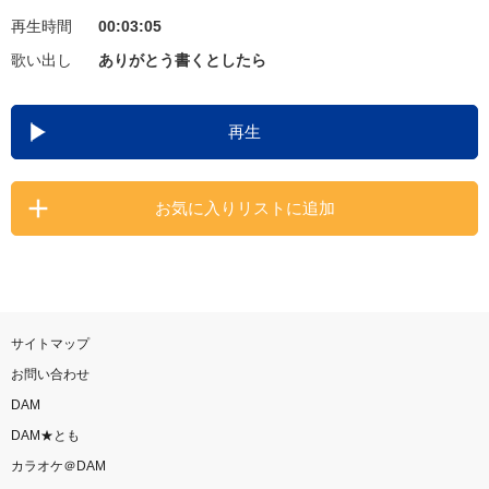
再生時間
00:03:05
お知らせ
よくあるご質問
歌い出し
ありがとう書くとしたら
DAMの新曲・ランキングなど
再生
カラオケ最新情報をチェック！
お気に入りリストに追加
自宅でカラオケ歌い放題！
家族や友達と一緒に！練習にも！
サイトマップ
お問い合わせ
DAM
DAM★とも
カラオケ＠DAM