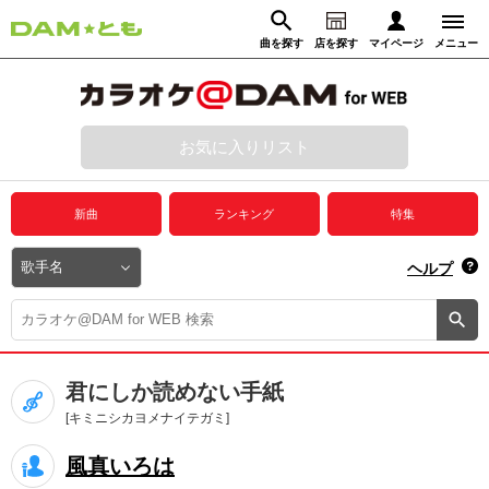
曲を探す
店を探す
マイページ
メニュー
ログイン
マイページ
お気に入りリスト
動画からさがす
録音からさがす
プレミアムサービス
新曲
ランキング
特集
DAM★とも動画
閉じる
ヘルプ
DAM★とも録音
カラオケ＠DAM
君にしか読めない手紙
ユーザー検索
[キミニシカヨメナイテガミ]
風真いろは
キャンペーン