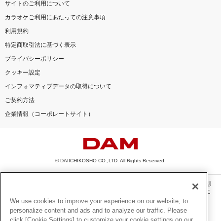
サイトのご利用について
カラオケご利用にあたっての注意事項
利用規約
特定商取引法に基づく表示
プライバシーポリシー
クッキー設定
インフォマティブデータの取得について
ご契約方法
企業情報（コーポレートサイト）
© DAIICHIKOSHO CO.,LTD. All Rights Reserved.
このサイトに掲載されている一切の文章・画像・写真・動画・音声等を、手段や形態
を問わず、著作権法の定める範囲を超えて無断で複製、転載、ファイル化などするこ
とを禁じます。
We use cookies to improve your experience on our website, to
personalize content and ads and to analyze our traffic. Please
楽曲及びコンテンツは、機種によりご利用いただけない場合があります。
click [Cookie Settings] to customize your cookie settings on our
楽曲及びコンテンツの配信日、配信内容が変更になる場合があります。