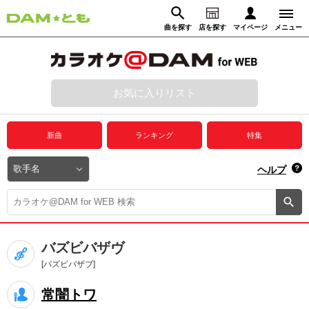
曲を探す
店を探す
マイページ
メニュー
ログイン
マイページ
お気に入りリスト
動画からさがす
録音からさがす
プレミアムサービス
新曲
ランキング
特集
DAM★とも動画
閉じる
ヘルプ
DAM★とも録音
カラオケ＠DAM
バズビバザヴ
ユーザー検索
[バズビバザブ]
常闇トワ
キャンペーン