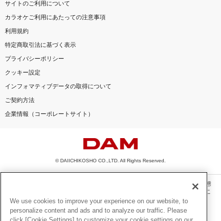
サイトのご利用について
カラオケご利用にあたっての注意事項
利用規約
特定商取引法に基づく表示
プライバシーポリシー
クッキー設定
インフォマティブデータの取得について
ご契約方法
企業情報（コーポレートサイト）
© DAIICHIKOSHO CO.,LTD. All Rights Reserved.
このサイトに掲載されている一切の文章・画像・写真・動画・音声等を、手段や形態
を問わず、著作権法の定める範囲を超えて無断で複製、転載、ファイル化などするこ
とを禁じます。
We use cookies to improve your experience on our website, to
personalize content and ads and to analyze our traffic. Please
楽曲及びコンテンツは、機種によりご利用いただけない場合があります。
click [Cookie Settings] to customize your cookie settings on our
楽曲及びコンテンツの配信日、配信内容が変更になる場合があります。