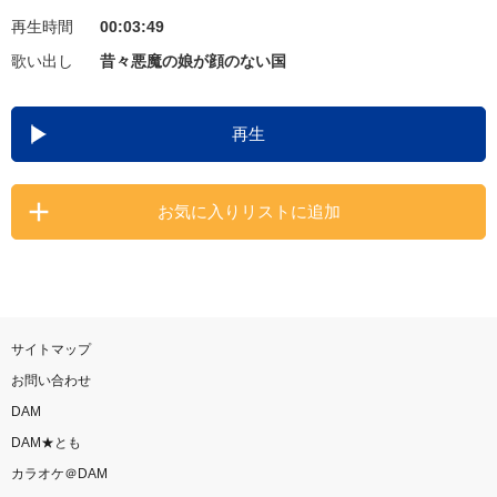
再生時間
00:03:49
お知らせ
よくあるご質問
歌い出し
昔々悪魔の娘が顔のない国
DAMの新曲・ランキングなど
再生
カラオケ最新情報をチェック！
お気に入りリストに追加
自宅でカラオケ歌い放題！
家族や友達と一緒に！練習にも！
サイトマップ
お問い合わせ
DAM
DAM★とも
カラオケ＠DAM