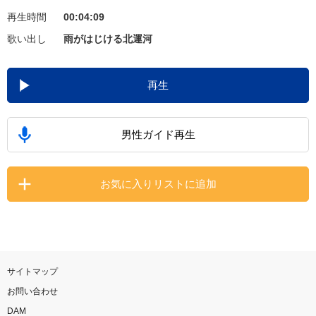
再生時間
00:04:09
お知らせ
よくあるご質問
歌い出し
雨がはじける北運河
DAMの新曲・ランキングなど
再生
カラオケ最新情報をチェック！
男性ガイド再生
自宅でカラオケ歌い放題！
お気に入りリストに追加
家族や友達と一緒に！練習にも！
サイトマップ
お問い合わせ
DAM