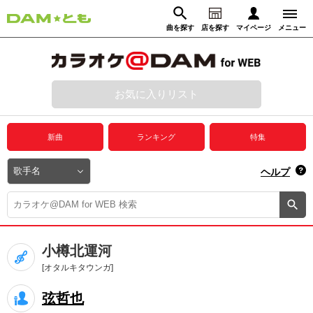
曲を探す
店を探す
マイページ
メニュー
ログイン
マイページ
お気に入りリスト
動画からさがす
録音からさがす
プレミアムサービス
新曲
ランキング
特集
DAM★とも動画
閉じる
ヘルプ
DAM★とも録音
カラオケ＠DAM
小樽北運河
ユーザー検索
[オタルキタウンガ]
弦哲也
キャンペーン