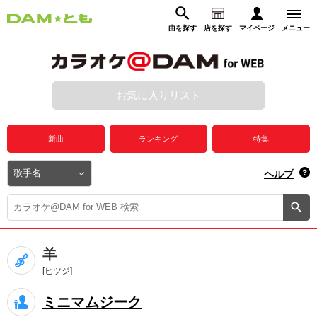
曲を探す
店を探す
マイページ
メニュー
ログイン
マイページ
お気に入りリスト
動画からさがす
録音からさがす
プレミアムサービス
新曲
ランキング
特集
DAM★とも動画
閉じる
ヘルプ
DAM★とも録音
カラオケ＠DAM
羊
ユーザー検索
[ヒツジ]
ミニマムジーク
キャンペーン