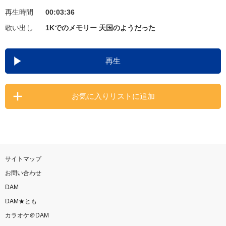
再生時間
00:03:36
お知らせ
よくあるご質問
歌い出し
1Kでのメモリー 天国のようだった
DAMの新曲・ランキングなど
再生
カラオケ最新情報をチェック！
お気に入りリストに追加
自宅でカラオケ歌い放題！
家族や友達と一緒に！練習にも！
サイトマップ
お問い合わせ
DAM
DAM★とも
カラオケ＠DAM