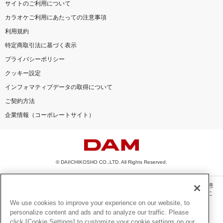
サイトのご利用について
カラオケご利用にあたっての注意事項
利用規約
特定商取引法に基づく表示
プライバシーポリシー
クッキー設定
インフォマティブデータの取得について
ご契約方法
企業情報（コーポレートサイト）
© DAIICHIKOSHO CO.,LTD. All Rights Reserved.
このサイトに掲載されている一切の文章・画像・写真・動画・音声等を、手段や形態
を問わず、著作権法の定める範囲を超えて無断で複製、転載、ファイル化などするこ
とを禁じます。
We use cookies to improve your experience on our website, to
personalize content and ads and to analyze our traffic. Please
楽曲及びコンテンツは、機種によりご利用いただけない場合があります。
click [Cookie Settings] to customize your cookie settings on our
楽曲及びコンテンツの配信日、配信内容が変更になる場合があります。