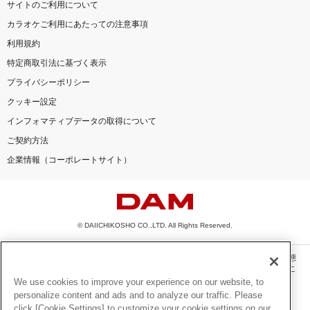
サイトのご利用について
カラオケご利用にあたっての注意事項
利用規約
特定商取引法に基づく表示
プライバシーポリシー
クッキー設定
インフォマティブデータの取得について
ご契約方法
企業情報（コーポレートサイト）
© DAIICHIKOSHO CO.,LTD. All Rights Reserved.
このサイトに掲載されている一切の文章・画像・写真・動画・音声等を、手段や形態
を問わず、著作権法の定める範囲を超えて無断で複製、転載、ファイル化などするこ
とを禁じます。
We use cookies to improve your experience on our website, to
personalize content and ads and to analyze our traffic. Please
楽曲及びコンテンツは、機種によりご利用いただけない場合があります。
click [Cookie Settings] to customize your cookie settings on our
楽曲及びコンテンツの配信日、配信内容が変更になる場合があります。