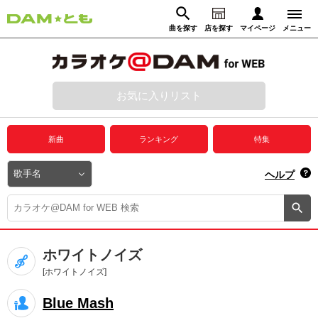
曲を探す
店を探す
マイページ
メニュー
ログイン
マイページ
お気に入りリスト
動画からさがす
録音からさがす
プレミアムサービス
新曲
ランキング
特集
DAM★とも動画
閉じる
ヘルプ
DAM★とも録音
カラオケ＠DAM
ホワイトノイズ
ユーザー検索
[ホワイトノイズ]
Blue Mash
キャンペーン