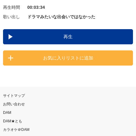
再生時間
00:03:34
お知らせ
よくあるご質問
歌い出し
ドラマみたいな出会いではなかった
DAMの新曲・ランキングなど
再生
カラオケ最新情報をチェック！
お気に入りリストに追加
自宅でカラオケ歌い放題！
家族や友達と一緒に！練習にも！
サイトマップ
お問い合わせ
DAM
DAM★とも
カラオケ＠DAM