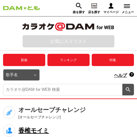
曲を探す
店を探す
マイページ
メニュー
ログイン
マイページ
お気に入りリスト
動画からさがす
録音からさがす
プレミアムサービス
新曲
ランキング
特集
DAM★とも動画
閉じる
ヘルプ
DAM★とも録音
カラオケ＠DAM
オールセーブチャレンジ
ユーザー検索
[オールセーブチャレンジ]
香椎モイミ
キャンペーン