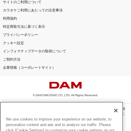
サイトのご利用について
カラオケご利用にあたっての注意事項
利用規約
特定商取引法に基づく表示
プライバシーポリシー
クッキー設定
インフォマティブデータの取得について
ご契約方法
企業情報（コーポレートサイト）
© DAIICHIKOSHO CO.,LTD. All Rights Reserved.
このサイトに掲載されている一切の文章・画像・写真・動画・音声等を、手段や形態
を問わず、著作権法の定める範囲を超えて無断で複製、転載、ファイル化などするこ
とを禁じます。
We use cookies to improve your experience on our website, to
personalize content and ads and to analyze our traffic. Please
楽曲及びコンテンツは、機種によりご利用いただけない場合があります。
click [Cookie Settings] to customize your cookie settings on our
楽曲及びコンテンツの配信日、配信内容が変更になる場合があります。