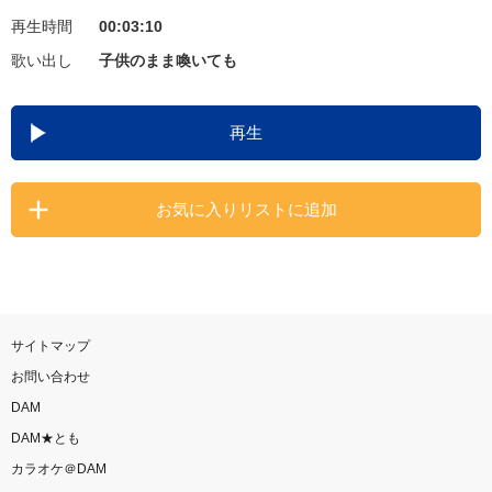
再生時間
00:03:10
お知らせ
よくあるご質問
歌い出し
子供のまま喚いても
DAMの新曲・ランキングなど
再生
カラオケ最新情報をチェック！
お気に入りリストに追加
自宅でカラオケ歌い放題！
家族や友達と一緒に！練習にも！
サイトマップ
お問い合わせ
DAM
DAM★とも
カラオケ＠DAM