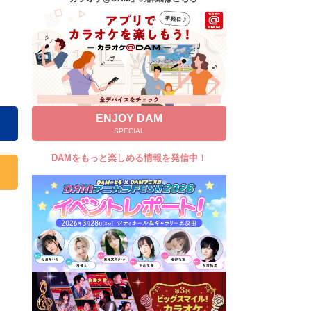
キャンペーン
お知らせ
よくあるご質問
DAMの新曲・ランキングなど
カラオケ最新情報をチェック！
ENJOY DAM
SPECIAL
DAMをもっと楽しめる情報を発信中！
自宅でカラオケ歌い放題！
家族や友達と一緒に！練習にも！