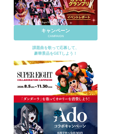
キャンペーン
CAMPAIGN
課題曲を歌って応募して、
豪華景品をGETしよう！