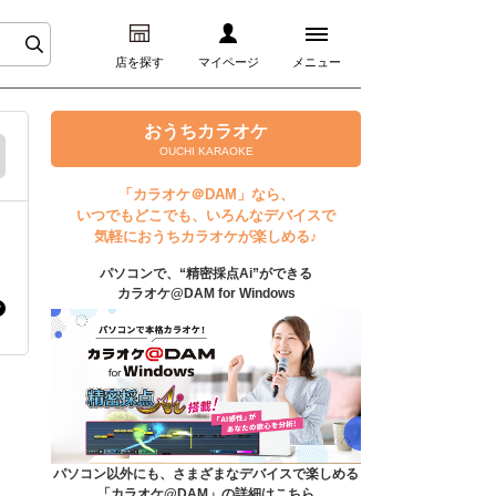
店を探す
マイページ
メニュー
ログイン
おうちカラオケ
OUCHI KARAOKE
マイページ
「カラオケ＠DAM」なら、
いつでもどこでも、いろんなデバイスで
プレミアムサービス
気軽におうちカラオケが楽しめる♪
パソコンで、“精密採点Ai”ができる
DAM★とも動画
カラオケ@DAM for Windows
DAM★とも録音
カラオケ＠DAM
ユーザー検索
パソコン以外にも、さまざまなデバイスで楽しめる
「カラオケ@DAM」の詳細はこちら