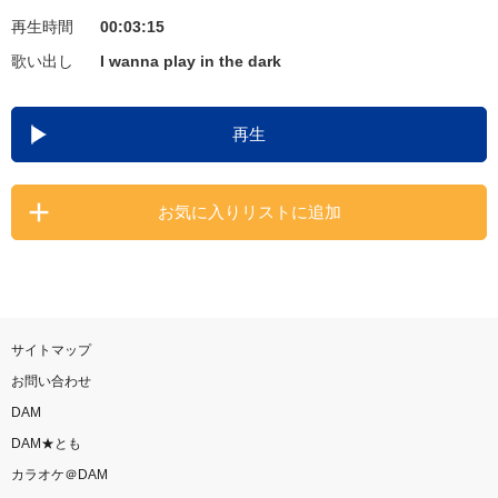
再生時間
00:03:15
お知らせ
よくあるご質問
歌い出し
I wanna play in the dark
DAMの新曲・ランキングなど
再生
カラオケ最新情報をチェック！
お気に入りリストに追加
自宅でカラオケ歌い放題！
家族や友達と一緒に！練習にも！
サイトマップ
お問い合わせ
DAM
DAM★とも
カラオケ＠DAM