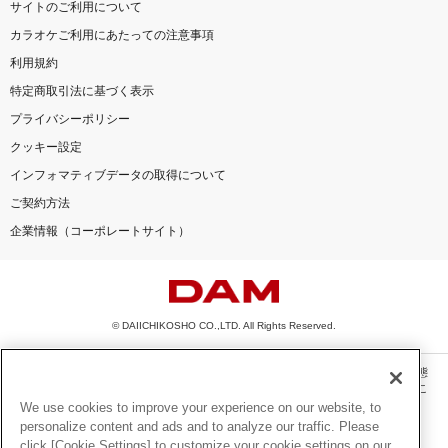
サイトのご利用について
カラオケご利用にあたっての注意事項
利用規約
特定商取引法に基づく表示
プライバシーポリシー
クッキー設定
インフォマティブデータの取得について
ご契約方法
企業情報（コーポレートサイト）
© DAIICHIKOSHO CO.,LTD. All Rights Reserved.
このサイトに掲載されている一切の文章・画像・写真・動画・音声等を、手段や形態
を問わず、著作権法の定める範囲を超えて無断で複製、転載、ファイル化などするこ
とを禁じます。
We use cookies to improve your experience on our website, to
personalize content and ads and to analyze our traffic. Please
楽曲及びコンテンツは、機種によりご利用いただけない場合があります。
click [Cookie Settings] to customize your cookie settings on our
楽曲及びコンテンツの配信日、配信内容が変更になる場合があります。