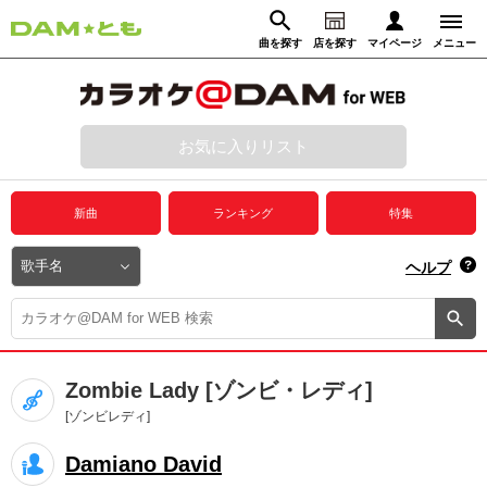
曲を探す
店を探す
マイページ
メニュー
ログイン
マイページ
お気に入りリスト
動画からさがす
録音からさがす
プレミアムサービス
新曲
ランキング
特集
DAM★とも動画
閉じる
ヘルプ
DAM★とも録音
カラオケ＠DAM
Zombie Lady [ゾンビ・レディ]
ユーザー検索
[ゾンビレディ]
Damiano David
キャンペーン