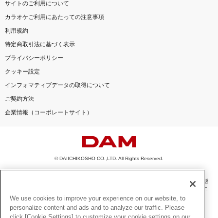
サイトのご利用について
カラオケご利用にあたっての注意事項
利用規約
特定商取引法に基づく表示
プライバシーポリシー
クッキー設定
インフォマティブデータの取得について
ご契約方法
企業情報（コーポレートサイト）
© DAIICHIKOSHO CO.,LTD. All Rights Reserved.
このサイトに掲載されている一切の文章・画像・写真・動画・音声等を、手段や形態
を問わず、著作権法の定める範囲を超えて無断で複製、転載、ファイル化などするこ
とを禁じます。
We use cookies to improve your experience on our website, to
personalize content and ads and to analyze our traffic. Please
楽曲及びコンテンツは、機種によりご利用いただけない場合があります。
click [Cookie Settings] to customize your cookie settings on our
楽曲及びコンテンツの配信日、配信内容が変更になる場合があります。