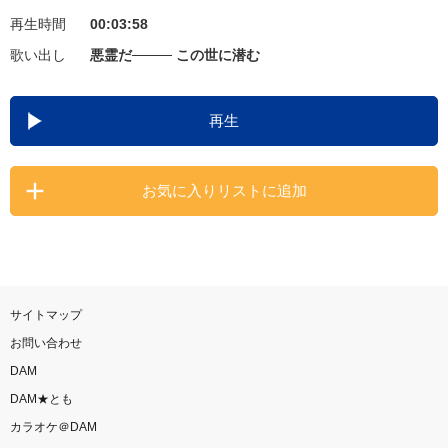
再生時間
00:03:58
お知らせ
よくあるご質問
歌い出し
悪霊だ──── この世に潜む
DAMの新曲・ランキングなど
再生
カラオケ最新情報をチェック！
お気に入りリストに追加
自宅でカラオケ歌い放題！
家族や友達と一緒に！練習にも！
サイトマップ
お問い合わせ
DAM
DAM★とも
カラオケ＠DAM