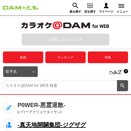
曲を探す
店を探す
マイページ
メニュー
ログイン
マイページ
お気に入りリスト
動画からさがす
録音からさがす
プレミアムサービス
新曲
ランキング
特集
DAM★とも動画
閉じる
ヘルプ
DAM★とも録音
カラオケ＠DAM
P0WER-悪霊退散-
ユーザー検索
[パワーアクリョウタイサン]
-真天地開闢集団-ジグザグ
キャンペーン