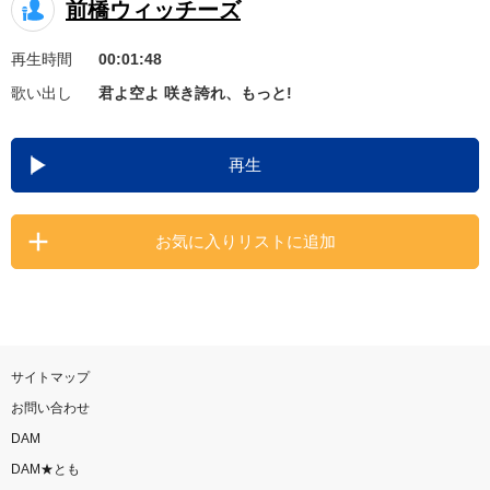
前橋ウィッチーズ
お知らせ
よくあるご質問
再生時間
00:01:48
歌い出し
君よ空よ 咲き誇れ、もっと!
DAMの新曲・ランキングなど
カラオケ最新情報をチェック！
再生
お気に入りリストに追加
自宅でカラオケ歌い放題！
家族や友達と一緒に！練習にも！
サイトマップ
お問い合わせ
DAM
DAM★とも