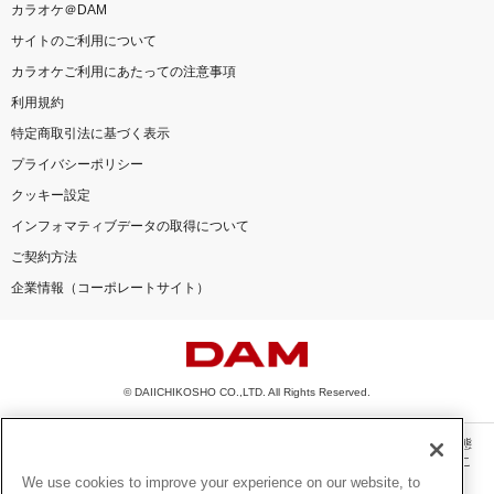
カラオケ＠DAM
サイトのご利用について
カラオケご利用にあたっての注意事項
利用規約
特定商取引法に基づく表示
プライバシーポリシー
クッキー設定
インフォマティブデータの取得について
ご契約方法
企業情報（コーポレートサイト）
© DAIICHIKOSHO CO.,LTD. All Rights Reserved.
このサイトに掲載されている一切の文章・画像・写真・動画・音声等を、手段や形態
を問わず、著作権法の定める範囲を超えて無断で複製、転載、ファイル化などするこ
とを禁じます。
We use cookies to improve your experience on our website, to