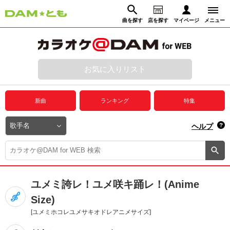
曲を探す
店を探す
マイページ
メニュー
ログイン
マイページ
お気に入りリスト
動画からさがす
録音からさがす
プレミアムサービス
新曲
ランキング
特集
DAM★とも動画
閉じる
ヘルプ
DAM★とも録音
カラオケ＠DAM
ユメミ誇レ！ユメ咲キ踊レ！(Anime
ユーザー検索
Size)
[ユメミホコレユメサキオドレアニメサイズ]
キャンペーン