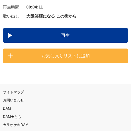
再生時間
00:04:11
お知らせ
よくあるご質問
歌い出し
大阪笑顔になる この街から
DAMの新曲・ランキングなど
再生
カラオケ最新情報をチェック！
お気に入りリストに追加
自宅でカラオケ歌い放題！
家族や友達と一緒に！練習にも！
サイトマップ
お問い合わせ
DAM
DAM★とも
カラオケ＠DAM