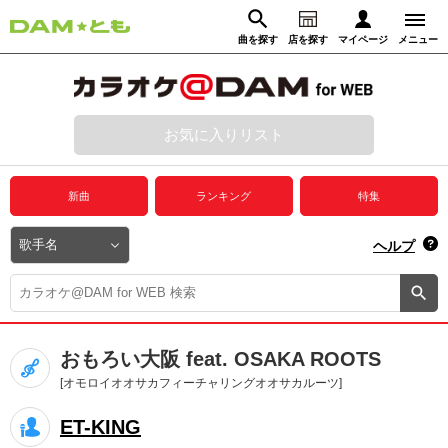
曲を探す
店を探す
マイページ
メニュー
ログイン
マイページ
お気に入りリスト
動画からさがす
録音からさがす
プレミアムサービス
新曲
ランキング
特集
DAM★とも動画
閉じる
ヘルプ
DAM★とも録音
カラオケ＠DAM
おもろい大阪 feat. OSAKA ROOTS
ユーザー検索
[オモロイオオサカフィーチャリングオオサカルーツ]
ET-KING
キャンペーン