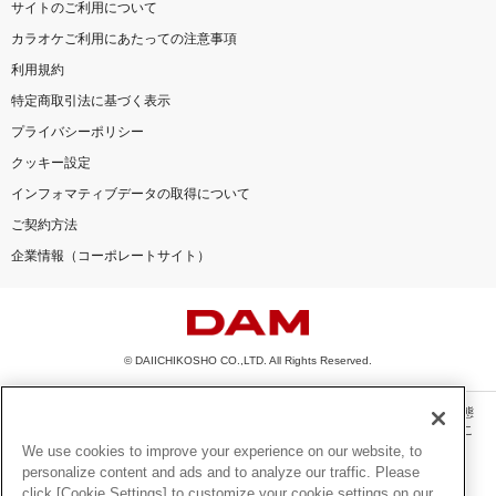
サイトのご利用について
カラオケご利用にあたっての注意事項
利用規約
特定商取引法に基づく表示
プライバシーポリシー
クッキー設定
インフォマティブデータの取得について
ご契約方法
企業情報（コーポレートサイト）
© DAIICHIKOSHO CO.,LTD. All Rights Reserved.
このサイトに掲載されている一切の文章・画像・写真・動画・音声等を、手段や形態
を問わず、著作権法の定める範囲を超えて無断で複製、転載、ファイル化などするこ
とを禁じます。
We use cookies to improve your experience on our website, to
personalize content and ads and to analyze our traffic. Please
楽曲及びコンテンツは、機種によりご利用いただけない場合があります。
click [Cookie Settings] to customize your cookie settings on our
楽曲及びコンテンツの配信日、配信内容が変更になる場合があります。