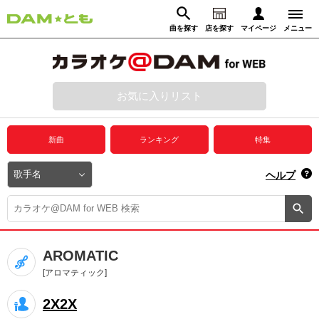
曲を探す
店を探す
マイページ
メニュー
ログイン
マイページ
お気に入りリスト
動画からさがす
録音からさがす
プレミアムサービス
新曲
ランキング
特集
DAM★とも動画
閉じる
ヘルプ
DAM★とも録音
カラオケ＠DAM
AROMATIC
ユーザー検索
[アロマティック]
2X2X
キャンペーン