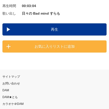
再生時間
00:03:04
お知らせ
よくあるご質問
歌い出し
日々の Bad mind すらも
DAMの新曲・ランキングなど
再生
カラオケ最新情報をチェック！
お気に入りリストに追加
自宅でカラオケ歌い放題！
家族や友達と一緒に！練習にも！
サイトマップ
お問い合わせ
DAM
DAM★とも
カラオケ＠DAM