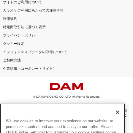
サイトのご利用について
カラオケご利用にあたっての注意事項
利用規約
特定商取引法に基づく表示
プライバシーポリシー
クッキー設定
インフォマティブデータの取得について
ご契約方法
企業情報（コーポレートサイト）
© DAIICHIKOSHO CO.,LTD. All Rights Reserved.
このサイトに掲載されている一切の文章・画像・写真・動画・音声等を、手段や形態
を問わず、著作権法の定める範囲を超えて無断で複製、転載、ファイル化などするこ
とを禁じます。
We use cookies to improve your experience on our website, to
personalize content and ads and to analyze our traffic. Please
楽曲及びコンテンツは、機種によりご利用いただけない場合があります。
click [Cookie Settings] to customize your cookie settings on our
楽曲及びコンテンツの配信日、配信内容が変更になる場合があります。