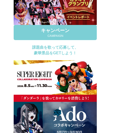
キャンペーン
CAMPAIGN
課題曲を歌って応募して、
豪華景品をGETしよう！