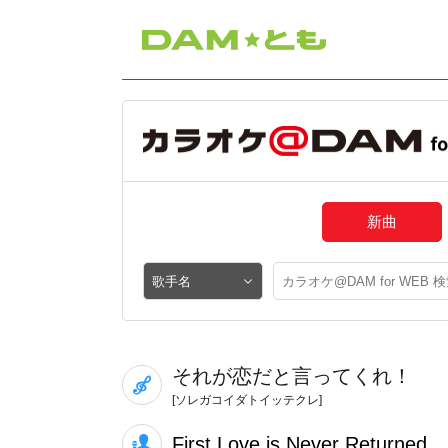
新曲
それが恋だと言ってくれ！
[ソレガコイダトイッテクレ]
First Love is Never Returned