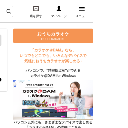
店を探す
マイページ
メニュー
ログイン
おうちカラオケ
OUCHI KARAOKE
マイページ
「カラオケ＠DAM」なら、
いつでもどこでも、いろんなデバイスで
プレミアムサービス
気軽におうちカラオケが楽しめる♪
パソコンで、“精密採点Ai”ができる
DAM★とも動画
カラオケ@DAM for Windows
DAM★とも録音
カラオケ＠DAM
ユーザー検索
パソコン以外にも、さまざまなデバイスで楽しめる
「カラオケ@DAM」の詳細はこちら