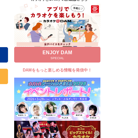
キャンペーン
お知らせ
よくあるご質問
DAMの新曲・ランキングなど
カラオケ最新情報をチェック！
ENJOY DAM
SPECIAL
DAMをもっと楽しめる情報を発信中！
自宅でカラオケ歌い放題！
家族や友達と一緒に！練習にも！