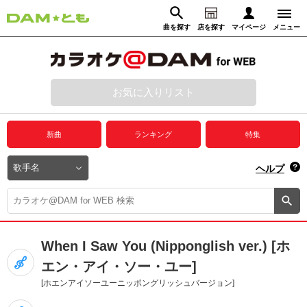
曲を探す
店を探す
マイページ
メニュー
ログイン
マイページ
お気に入りリスト
動画からさがす
録音からさがす
プレミアムサービス
新曲
ランキング
特集
DAM★とも動画
閉じる
ヘルプ
DAM★とも録音
カラオケ＠DAM
When I Saw You (Nipponglish ver.) [ホ
ユーザー検索
エン・アイ・ソー・ユー]
[ホエンアイソーユーニッポングリッシュバージョン]
キャンペーン