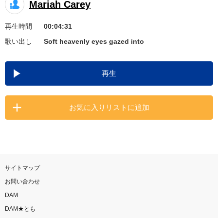
Mariah Carey
お知らせ
よくあるご質問
再生時間
00:04:31
歌い出し
Soft heavenly eyes gazed into
DAMの新曲・ランキングなど
カラオケ最新情報をチェック！
再生
お気に入りリストに追加
自宅でカラオケ歌い放題！
家族や友達と一緒に！練習にも！
サイトマップ
お問い合わせ
DAM
DAM★とも