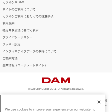
カラオケ＠DAM
サイトのご利用について
カラオケご利用にあたっての注意事項
利用規約
特定商取引法に基づく表示
プライバシーポリシー
クッキー設定
インフォマティブデータの取得について
ご契約方法
企業情報（コーポレートサイト）
© DAIICHIKOSHO CO.,LTD. All Rights Reserved.
このサイトに掲載されている一切の文章・画像・写真・動画・音声等を、手段や形態
を問わず、著作権法の定める範囲を超えて無断で複製、転載、ファイル化などするこ
とを禁じます。
We use cookies to improve your experience on our website, to