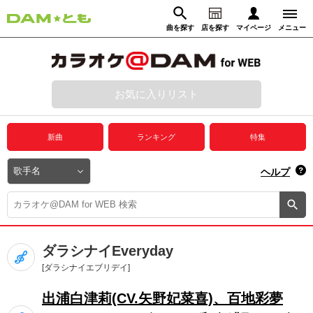
曲を探す
店を探す
マイページ
メニュー
ログイン
マイページ
お気に入りリスト
動画からさがす
録音からさがす
プレミアムサービス
新曲
ランキング
特集
DAM★とも動画
閉じる
ヘルプ
DAM★とも録音
カラオケ＠DAM
ダラシナイEveryday
ユーザー検索
[ダラシナイエブリデイ]
出浦白津莉(CV.矢野妃菜喜)、百地彩夢
キャンペーン