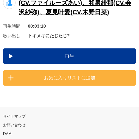
(CV.ファイルーズあい)、和泉緋那(CV.会
お知らせ
よくあるご質問
沢紗弥)、夏見叶愛(CV.木野日菜)
再生時間
00:03:10
DAMの新曲・ランキングなど
歌い出し
トキメキにたじたじ?
カラオケ最新情報をチェック！
再生
自宅でカラオケ歌い放題！
お気に入りリストに追加
家族や友達と一緒に！練習にも！
サイトマップ
お問い合わせ
DAM