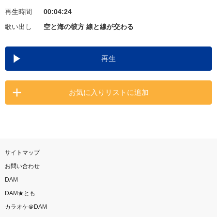
再生時間
00:04:24
お知らせ
よくあるご質問
歌い出し
空と海の彼方 線と線が交わる
DAMの新曲・ランキングなど
再生
カラオケ最新情報をチェック！
お気に入りリストに追加
自宅でカラオケ歌い放題！
家族や友達と一緒に！練習にも！
サイトマップ
お問い合わせ
DAM
DAM★とも
カラオケ＠DAM