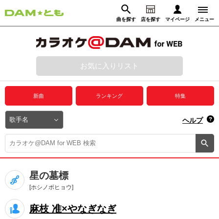
曲を探す
店を探す
マイページ
メニュー
ログイン
マイページ
お気に入りリスト
動画からさがす
録音からさがす
プレミアムサービス
新曲
ランキング
特集
DAM★とも動画
閉じる
ヘルプ
DAM★とも録音
カラオケ＠DAM
星の墓標
ユーザー検索
[ホシノボヒョウ]
麻枝 准×やなぎなぎ
キャンペーン