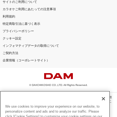
サイトのご利用について
カラオケご利用にあたっての注意事項
利用規約
特定商取引法に基づく表示
プライバシーポリシー
クッキー設定
インフォマティブデータの取得について
ご契約方法
企業情報（コーポレートサイト）
© DAIICHIKOSHO CO.,LTD. All Rights Reserved.
このサイトに掲載されている一切の文章・画像・写真・動画・音声等を、手段や形態
を問わず、著作権法の定める範囲を超えて無断で複製、転載、ファイル化などするこ
とを禁じます。
We use cookies to improve your experience on our website, to
personalize content and ads and to analyze our traffic. Please
楽曲及びコンテンツは、機種によりご利用いただけない場合があります。
click [Cookie Settings] to customize your cookie settings on our
楽曲及びコンテンツの配信日、配信内容が変更になる場合があります。