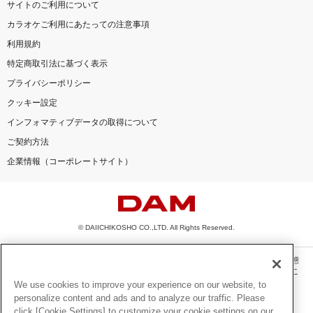
サイトのご利用について
カラオケご利用にあたっての注意事項
利用規約
特定商取引法に基づく表示
プライバシーポリシー
クッキー設定
インフォマティブデータの取得について
ご契約方法
企業情報（コーポレートサイト）
© DAIICHIKOSHO CO.,LTD. All Rights Reserved.
このサイトに掲載されている一切の文章・画像・写真・動画・音声等を、手段や形態
を問わず、著作権法の定める範囲を超えて無断で複製、転載、ファイル化などするこ
とを禁じます。
We use cookies to improve your experience on our website, to
personalize content and ads and to analyze our traffic. Please
楽曲及びコンテンツは、機種によりご利用いただけない場合があります。
click [Cookie Settings] to customize your cookie settings on our
楽曲及びコンテンツの配信日、配信内容が変更になる場合があります。