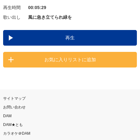
再生時間
00:05:29
お知らせ
よくあるご質問
歌い出し
風に急き立てられ緑を
DAMの新曲・ランキングなど
再生
カラオケ最新情報をチェック！
お気に入りリストに追加
自宅でカラオケ歌い放題！
家族や友達と一緒に！練習にも！
サイトマップ
お問い合わせ
DAM
DAM★とも
カラオケ＠DAM