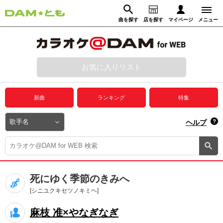
曲を探す
店を探す
マイページ
メニュー
ログイン
マイページ
お気に入りリスト
動画からさがす
録音からさがす
プレミアムサービス
新曲
ランキング
特集
DAM★とも動画
閉じる
ヘルプ
DAM★とも録音
カラオケ＠DAM
死にゆく季節のきみへ
ユーザー検索
[シニユクキセツノキミヘ]
麻枝 准×やなぎなぎ
キャンペーン