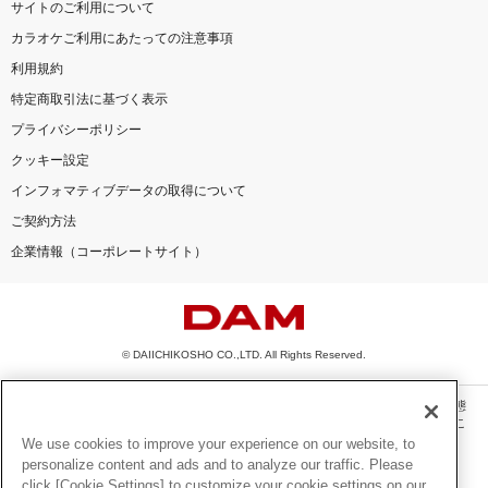
サイトのご利用について
カラオケご利用にあたっての注意事項
利用規約
特定商取引法に基づく表示
プライバシーポリシー
クッキー設定
インフォマティブデータの取得について
ご契約方法
企業情報（コーポレートサイト）
© DAIICHIKOSHO CO.,LTD. All Rights Reserved.
このサイトに掲載されている一切の文章・画像・写真・動画・音声等を、手段や形態
を問わず、著作権法の定める範囲を超えて無断で複製、転載、ファイル化などするこ
とを禁じます。
We use cookies to improve your experience on our website, to
personalize content and ads and to analyze our traffic. Please
楽曲及びコンテンツは、機種によりご利用いただけない場合があります。
click [Cookie Settings] to customize your cookie settings on our
楽曲及びコンテンツの配信日、配信内容が変更になる場合があります。