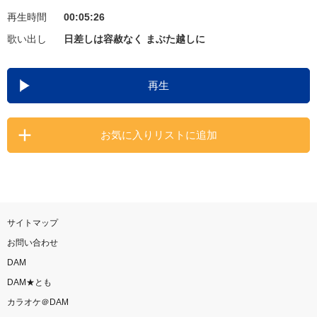
再生時間
00:05:26
お知らせ
よくあるご質問
歌い出し
日差しは容赦なく まぶた越しに
DAMの新曲・ランキングなど
再生
カラオケ最新情報をチェック！
お気に入りリストに追加
自宅でカラオケ歌い放題！
家族や友達と一緒に！練習にも！
サイトマップ
お問い合わせ
DAM
DAM★とも
カラオケ＠DAM