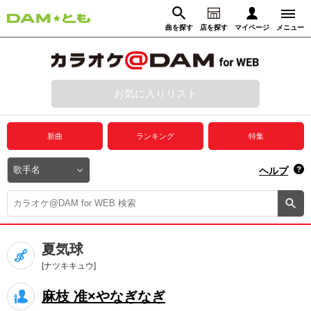
曲を探す
店を探す
マイページ
メニュー
ログイン
マイページ
お気に入りリスト
動画からさがす
録音からさがす
プレミアムサービス
新曲
ランキング
特集
DAM★とも動画
閉じる
ヘルプ
DAM★とも録音
カラオケ＠DAM
夏気球
ユーザー検索
[ナツキキュウ]
麻枝 准×やなぎなぎ
キャンペーン