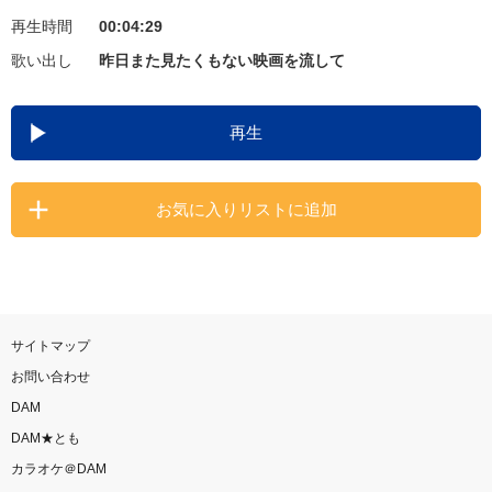
再生時間
00:04:29
お知らせ
よくあるご質問
歌い出し
昨日また見たくもない映画を流して
DAMの新曲・ランキングなど
再生
カラオケ最新情報をチェック！
お気に入りリストに追加
自宅でカラオケ歌い放題！
家族や友達と一緒に！練習にも！
サイトマップ
お問い合わせ
DAM
DAM★とも
カラオケ＠DAM