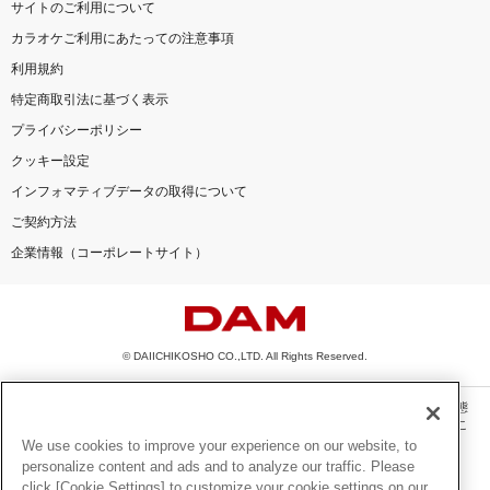
サイトのご利用について
カラオケご利用にあたっての注意事項
利用規約
特定商取引法に基づく表示
プライバシーポリシー
クッキー設定
インフォマティブデータの取得について
ご契約方法
企業情報（コーポレートサイト）
© DAIICHIKOSHO CO.,LTD. All Rights Reserved.
このサイトに掲載されている一切の文章・画像・写真・動画・音声等を、手段や形態
を問わず、著作権法の定める範囲を超えて無断で複製、転載、ファイル化などするこ
とを禁じます。
We use cookies to improve your experience on our website, to
personalize content and ads and to analyze our traffic. Please
楽曲及びコンテンツは、機種によりご利用いただけない場合があります。
click [Cookie Settings] to customize your cookie settings on our
楽曲及びコンテンツの配信日、配信内容が変更になる場合があります。