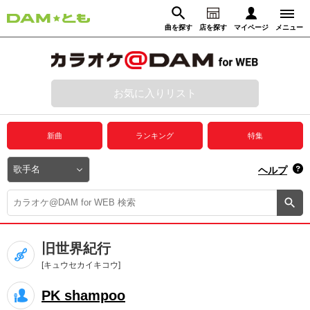
曲を探す
店を探す
マイページ
メニュー
ログイン
マイページ
お気に入りリスト
動画からさがす
録音からさがす
プレミアムサービス
新曲
ランキング
特集
DAM★とも動画
閉じる
ヘルプ
DAM★とも録音
カラオケ＠DAM
旧世界紀行
ユーザー検索
[キュウセカイキコウ]
PK shampoo
キャンペーン