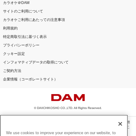
カラオケ＠DAM
サイトのご利用について
カラオケご利用にあたっての注意事項
利用規約
特定商取引法に基づく表示
プライバシーポリシー
クッキー設定
インフォマティブデータの取得について
ご契約方法
企業情報（コーポレートサイト）
© DAIICHIKOSHO CO.,LTD. All Rights Reserved.
このサイトに掲載されている一切の文章・画像・写真・動画・音声等を、手段や形態
を問わず、著作権法の定める範囲を超えて無断で複製、転載、ファイル化などするこ
とを禁じます。
We use cookies to improve your experience on our website, to