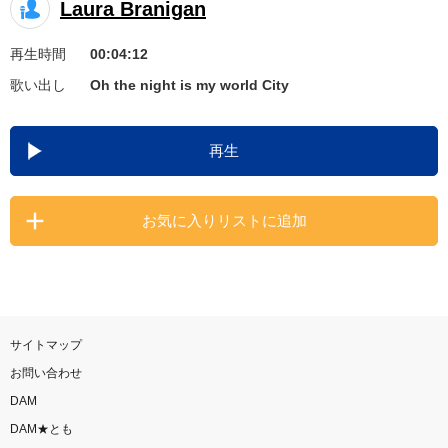
Laura Branigan
お知らせ
よくあるご質問
再生時間
00:04:12
歌い出し
Oh the night is my world City
DAMの新曲・ランキングなど
カラオケ最新情報をチェック！
再生
お気に入りリストに追加
自宅でカラオケ歌い放題！
家族や友達と一緒に！練習にも！
サイトマップ
お問い合わせ
DAM
DAM★とも