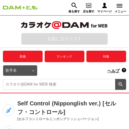
曲を探す
店を探す
マイページ
メニュー
ログイン
マイページ
お気に入りリスト
動画からさがす
録音からさがす
プレミアムサービス
新曲
ランキング
特集
DAM★とも動画
閉じる
ヘルプ
DAM★とも録音
カラオケ＠DAM
Self Control (Nipponglish ver.) [セル
ユーザー検索
フ・コントロール]
[セルフコントロールニッポングリッシュバージョン]
キャンペーン