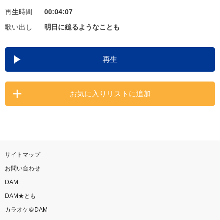
再生時間
00:04:07
お知らせ
よくあるご質問
歌い出し
明日に縋るようなことも
DAMの新曲・ランキングなど
再生
カラオケ最新情報をチェック！
お気に入りリストに追加
自宅でカラオケ歌い放題！
家族や友達と一緒に！練習にも！
サイトマップ
お問い合わせ
DAM
DAM★とも
カラオケ＠DAM