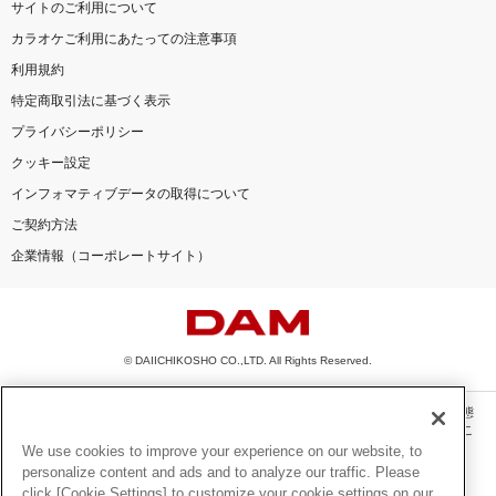
サイトのご利用について
カラオケご利用にあたっての注意事項
利用規約
特定商取引法に基づく表示
プライバシーポリシー
クッキー設定
インフォマティブデータの取得について
ご契約方法
企業情報（コーポレートサイト）
© DAIICHIKOSHO CO.,LTD. All Rights Reserved.
このサイトに掲載されている一切の文章・画像・写真・動画・音声等を、手段や形態
を問わず、著作権法の定める範囲を超えて無断で複製、転載、ファイル化などするこ
とを禁じます。
We use cookies to improve your experience on our website, to
personalize content and ads and to analyze our traffic. Please
楽曲及びコンテンツは、機種によりご利用いただけない場合があります。
click [Cookie Settings] to customize your cookie settings on our
楽曲及びコンテンツの配信日、配信内容が変更になる場合があります。