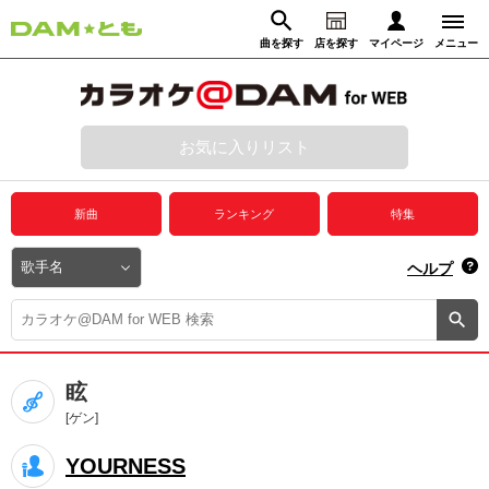
曲を探す
店を探す
マイページ
メニュー
ログイン
マイページ
お気に入りリスト
動画からさがす
録音からさがす
プレミアムサービス
新曲
ランキング
特集
DAM★とも動画
閉じる
ヘルプ
DAM★とも録音
カラオケ＠DAM
眩
ユーザー検索
[ゲン]
YOURNESS
キャンペーン