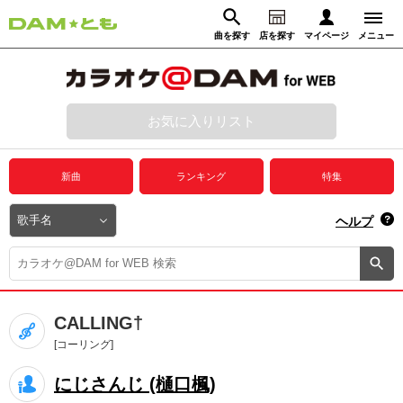
曲を探す
店を探す
マイページ
メニュー
ログイン
マイページ
お気に入りリスト
動画からさがす
録音からさがす
プレミアムサービス
新曲
ランキング
特集
DAM★とも動画
閉じる
ヘルプ
DAM★とも録音
カラオケ＠DAM
CALLING†
ユーザー検索
[コーリング]
にじさんじ (樋口楓)
キャンペーン