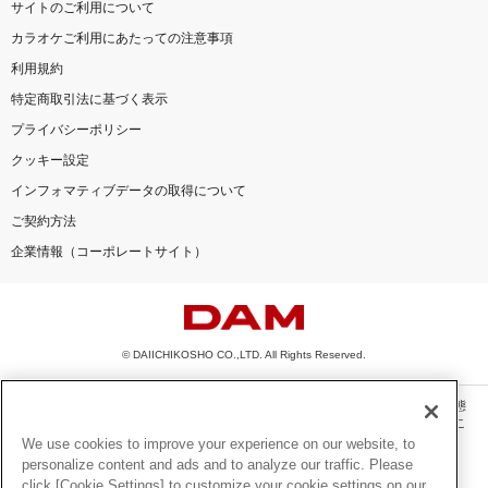
サイトのご利用について
カラオケご利用にあたっての注意事項
利用規約
特定商取引法に基づく表示
プライバシーポリシー
クッキー設定
インフォマティブデータの取得について
ご契約方法
企業情報（コーポレートサイト）
© DAIICHIKOSHO CO.,LTD. All Rights Reserved.
このサイトに掲載されている一切の文章・画像・写真・動画・音声等を、手段や形態
を問わず、著作権法の定める範囲を超えて無断で複製、転載、ファイル化などするこ
とを禁じます。
We use cookies to improve your experience on our website, to
personalize content and ads and to analyze our traffic. Please
楽曲及びコンテンツは、機種によりご利用いただけない場合があります。
click [Cookie Settings] to customize your cookie settings on our
楽曲及びコンテンツの配信日、配信内容が変更になる場合があります。