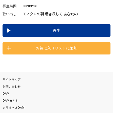
再生時間
00:03:28
お知らせ
よくあるご質問
歌い出し
モノクロの朝 巻き戻して あなたの
DAMの新曲・ランキングなど
再生
カラオケ最新情報をチェック！
お気に入りリストに追加
自宅でカラオケ歌い放題！
家族や友達と一緒に！練習にも！
サイトマップ
お問い合わせ
DAM
DAM★とも
カラオケ＠DAM