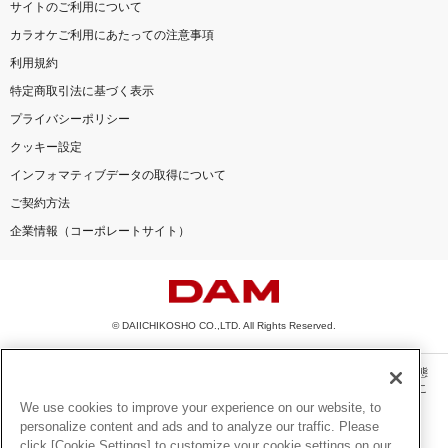
サイトのご利用について
カラオケご利用にあたっての注意事項
利用規約
特定商取引法に基づく表示
プライバシーポリシー
クッキー設定
インフォマティブデータの取得について
ご契約方法
企業情報（コーポレートサイト）
© DAIICHIKOSHO CO.,LTD. All Rights Reserved.
このサイトに掲載されている一切の文章・画像・写真・動画・音声等を、手段や形態
を問わず、著作権法の定める範囲を超えて無断で複製、転載、ファイル化などするこ
とを禁じます。
We use cookies to improve your experience on our website, to
personalize content and ads and to analyze our traffic. Please
楽曲及びコンテンツは、機種によりご利用いただけない場合があります。
click [Cookie Settings] to customize your cookie settings on our
楽曲及びコンテンツの配信日、配信内容が変更になる場合があります。