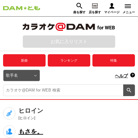
曲を探す
店を探す
マイページ
メニュー
ログイン
マイページ
お気に入りリスト
動画からさがす
録音からさがす
プレミアムサービス
新曲
ランキング
特集
DAM★とも動画
閉じる
ヘルプ
DAM★とも録音
カラオケ＠DAM
ヒロイン
ユーザー検索
[ヒロイン]
もさを。
キャンペーン