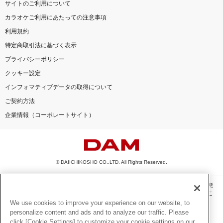
サイトのご利用について
カラオケご利用にあたっての注意事項
利用規約
特定商取引法に基づく表示
プライバシーポリシー
クッキー設定
インフォマティブデータの取得について
ご契約方法
企業情報（コーポレートサイト）
© DAIICHIKOSHO CO.,LTD. All Rights Reserved.
このサイトに掲載されている一切の文章・画像・写真・動画・音声等を、手段や形態
を問わず、著作権法の定める範囲を超えて無断で複製、転載、ファイル化などするこ
とを禁じます。
We use cookies to improve your experience on our website, to
personalize content and ads and to analyze our traffic. Please
楽曲及びコンテンツは、機種によりご利用いただけない場合があります。
click [Cookie Settings] to customize your cookie settings on our
楽曲及びコンテンツの配信日、配信内容が変更になる場合があります。