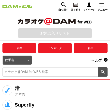
曲を探す
店を探す
マイページ
メニュー
ログイン
マイページ
お気に入りリスト
動画からさがす
録音からさがす
プレミアムサービス
新曲
ランキング
特集
DAM★とも動画
閉じる
ヘルプ
DAM★とも録音
カラオケ＠DAM
渚
ユーザー検索
[ナギサ]
Superfly
キャンペーン