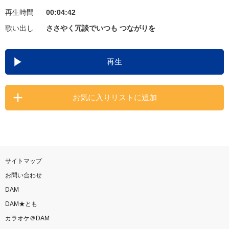
再生時間
00:04:42
お知らせ
よくあるご質問
歌い出し
ささやく冗談でいつも つながりを
DAMの新曲・ランキングなど
再生
カラオケ最新情報をチェック！
お気に入りリストに追加
自宅でカラオケ歌い放題！
家族や友達と一緒に！練習にも！
サイトマップ
お問い合わせ
DAM
DAM★とも
カラオケ＠DAM