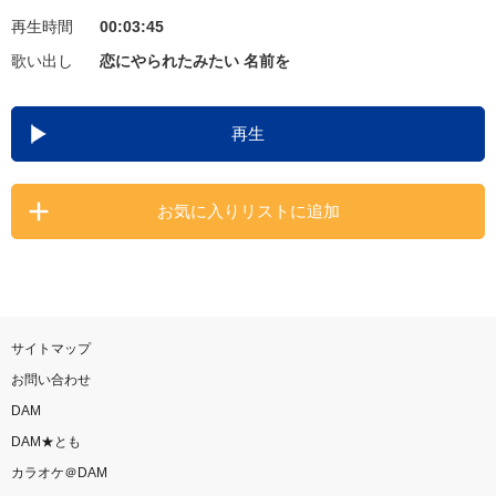
再生時間
00:03:45
お知らせ
よくあるご質問
歌い出し
恋にやられたみたい 名前を
DAMの新曲・ランキングなど
再生
カラオケ最新情報をチェック！
お気に入りリストに追加
自宅でカラオケ歌い放題！
家族や友達と一緒に！練習にも！
サイトマップ
お問い合わせ
DAM
DAM★とも
カラオケ＠DAM