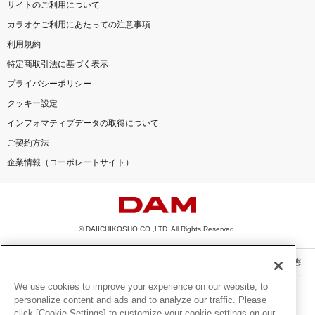
サイトのご利用について
カラオケご利用にあたっての注意事項
利用規約
特定商取引法に基づく表示
プライバシーポリシー
クッキー設定
インフォマティブデータの取得について
ご契約方法
企業情報（コーポレートサイト）
© DAIICHIKOSHO CO.,LTD. All Rights Reserved.
このサイトに掲載されている一切の文章・画像・写真・動画・音声等を、手段や形態
を問わず、著作権法の定める範囲を超えて無断で複製、転載、ファイル化などするこ
とを禁じます。
We use cookies to improve your experience on our website, to
personalize content and ads and to analyze our traffic. Please
楽曲及びコンテンツは、機種によりご利用いただけない場合があります。
click [Cookie Settings] to customize your cookie settings on our
楽曲及びコンテンツの配信日、配信内容が変更になる場合があります。