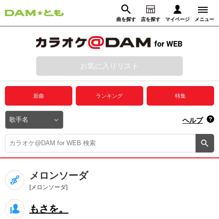
曲を探す
店を探す
マイページ
メニュー
ログイン
マイページ
お気に入りリスト
動画からさがす
録音からさがす
プレミアムサービス
新曲
ランキング
特集
DAM★とも動画
閉じる
ヘルプ
DAM★とも録音
カラオケ＠DAM
メロンソーダ
ユーザー検索
[メロンソーダ]
もさを。
キャンペーン