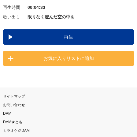
再生時間
00:04:33
お知らせ
よくあるご質問
歌い出し
限りなく澄んだ空の中を
DAMの新曲・ランキングなど
再生
カラオケ最新情報をチェック！
お気に入りリストに追加
自宅でカラオケ歌い放題！
家族や友達と一緒に！練習にも！
サイトマップ
お問い合わせ
DAM
DAM★とも
カラオケ＠DAM