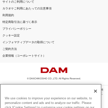
サイトのご利用について
カラオケご利用にあたっての注意事項
利用規約
特定商取引法に基づく表示
プライバシーポリシー
クッキー設定
インフォマティブデータの取得について
ご契約方法
企業情報（コーポレートサイト）
© DAIICHIKOSHO CO.,LTD. All Rights Reserved.
このサイトに掲載されている一切の文章・画像・写真・動画・音声等を、手段や形態
を問わず、著作権法の定める範囲を超えて無断で複製、転載、ファイル化などするこ
とを禁じます。
We use cookies to improve your experience on our website, to
personalize content and ads and to analyze our traffic. Please
楽曲及びコンテンツは、機種によりご利用いただけない場合があります。
click [Cookie Settings] to customize your cookie settings on our
楽曲及びコンテンツの配信日、配信内容が変更になる場合があります。