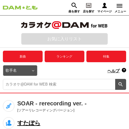
曲を探す
店を探す
マイページ
メニュー
ログイン
マイページ
お気に入りリスト
動画からさがす
録音からさがす
プレミアムサービス
新曲
ランキング
特集
DAM★とも動画
閉じる
ヘルプ
DAM★とも録音
カラオケ＠DAM
SOAR - rerecording ver. -
ユーザー検索
[ソアーリレコーディングバージョン]
すたぽら
キャンペーン