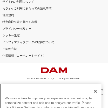
サイトのご利用について
カラオケご利用にあたっての注意事項
利用規約
特定商取引法に基づく表示
プライバシーポリシー
クッキー設定
インフォマティブデータの取得について
ご契約方法
企業情報（コーポレートサイト）
© DAIICHIKOSHO CO.,LTD. All Rights Reserved.
このサイトに掲載されている一切の文章・画像・写真・動画・音声等を、手段や形態
を問わず、著作権法の定める範囲を超えて無断で複製、転載、ファイル化などするこ
とを禁じます。
We use cookies to improve your experience on our website, to
personalize content and ads and to analyze our traffic. Please
楽曲及びコンテンツは、機種によりご利用いただけない場合があります。
click [Cookie Settings] to customize your cookie settings on our
楽曲及びコンテンツの配信日、配信内容が変更になる場合があります。