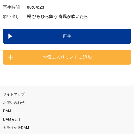
再生時間
00:04:23
お知らせ
よくあるご質問
歌い出し
桜 ひらひら舞う 春風が吹いたら
DAMの新曲・ランキングなど
再生
カラオケ最新情報をチェック！
お気に入りリストに追加
自宅でカラオケ歌い放題！
家族や友達と一緒に！練習にも！
サイトマップ
お問い合わせ
DAM
DAM★とも
カラオケ＠DAM