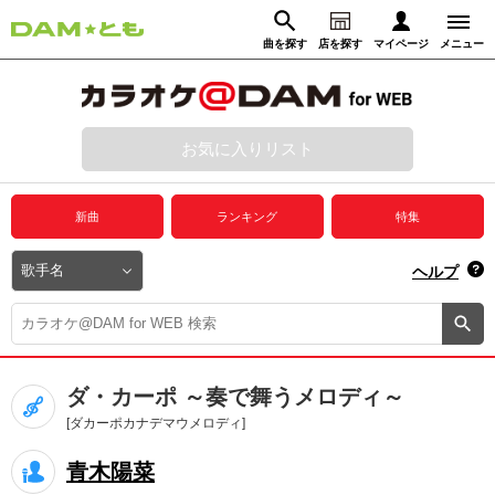
曲を探す
店を探す
マイページ
メニュー
ログイン
マイページ
お気に入りリスト
動画からさがす
録音からさがす
プレミアムサービス
新曲
ランキング
特集
DAM★とも動画
閉じる
ヘルプ
DAM★とも録音
カラオケ＠DAM
ダ・カーポ ～奏で舞うメロディ～
ユーザー検索
[ダカーポカナデマウメロディ]
青木陽菜
キャンペーン