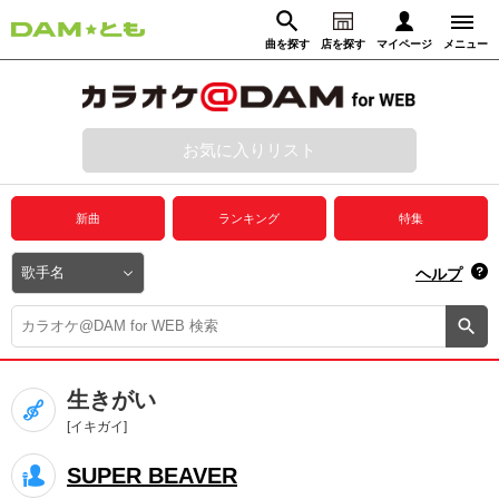
曲を探す
店を探す
マイページ
メニュー
ログイン
マイページ
お気に入りリスト
動画からさがす
録音からさがす
プレミアムサービス
新曲
ランキング
特集
DAM★とも動画
閉じる
ヘルプ
DAM★とも録音
カラオケ＠DAM
生きがい
ユーザー検索
[イキガイ]
SUPER BEAVER
キャンペーン