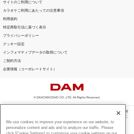
サイトのご利用について
カラオケご利用にあたっての注意事項
利用規約
特定商取引法に基づく表示
プライバシーポリシー
クッキー設定
インフォマティブデータの取得について
ご契約方法
企業情報（コーポレートサイト）
© DAIICHIKOSHO CO.,LTD. All Rights Reserved.
このサイトに掲載されている一切の文章・画像・写真・動画・音声等を、手段や形態
を問わず、著作権法の定める範囲を超えて無断で複製、転載、ファイル化などするこ
とを禁じます。
We use cookies to improve your experience on our website, to
personalize content and ads and to analyze our traffic. Please
楽曲及びコンテンツは、機種によりご利用いただけない場合があります。
click [Cookie Settings] to customize your cookie settings on our
楽曲及びコンテンツの配信日、配信内容が変更になる場合があります。