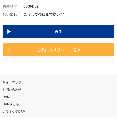
再生時間
00:04:52
お知らせ
よくあるご質問
歌い出し
こうして今日まで紡いだ
DAMの新曲・ランキングなど
再生
カラオケ最新情報をチェック！
お気に入りリストに追加
自宅でカラオケ歌い放題！
家族や友達と一緒に！練習にも！
サイトマップ
お問い合わせ
DAM
DAM★とも
カラオケ＠DAM