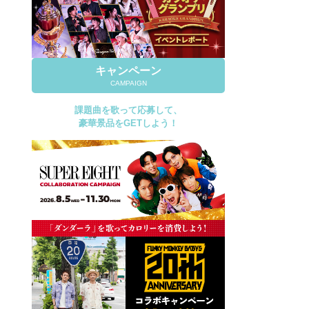
キャンペーン
CAMPAIGN
課題曲を歌って応募して、
豪華景品をGETしよう！