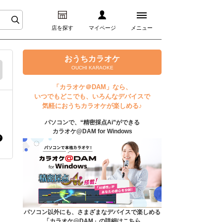
店を探す
マイページ
メニュー
ログイン
おうちカラオケ
OUCHI KARAOKE
マイページ
「カラオケ＠DAM」なら、
いつでもどこでも、いろんなデバイスで
プレミアムサービス
気軽におうちカラオケが楽しめる♪
パソコンで、“精密採点Ai”ができる
DAM★とも動画
カラオケ@DAM for Windows
DAM★とも録音
カラオケ＠DAM
ユーザー検索
パソコン以外にも、さまざまなデバイスで楽しめる
「カラオケ@DAM」の詳細はこちら