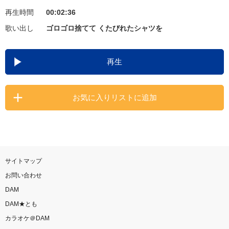
再生時間
00:02:36
お知らせ
よくあるご質問
歌い出し
ゴロゴロ捨てて くたびれたシャツを
DAMの新曲・ランキングなど
再生
カラオケ最新情報をチェック！
お気に入りリストに追加
自宅でカラオケ歌い放題！
家族や友達と一緒に！練習にも！
サイトマップ
お問い合わせ
DAM
DAM★とも
カラオケ＠DAM