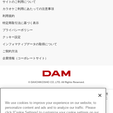
サイトのご利用について
カラオケご利用にあたっての注意事項
利用規約
特定商取引法に基づく表示
プライバシーポリシー
クッキー設定
インフォマティブデータの取得について
ご契約方法
企業情報（コーポレートサイト）
© DAIICHIKOSHO CO.,LTD. All Rights Reserved.
このサイトに掲載されている一切の文章・画像・写真・動画・音声等を、手段や形態
を問わず、著作権法の定める範囲を超えて無断で複製、転載、ファイル化などするこ
とを禁じます。
We use cookies to improve your experience on our website, to
personalize content and ads and to analyze our traffic. Please
楽曲及びコンテンツは、機種によりご利用いただけない場合があります。
click [Cookie Settings] to customize your cookie settings on our
楽曲及びコンテンツの配信日、配信内容が変更になる場合があります。