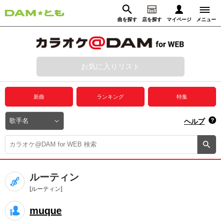
曲を探す
店を探す
マイページ
メニュー
ログイン
マイページ
お気に入りリスト
動画からさがす
録音からさがす
プレミアムサービス
新曲
ランキング
特集
DAM★とも動画
閉じる
ヘルプ
DAM★とも録音
カラオケ＠DAM
ルーティン
ユーザー検索
[ルーティン]
muque
キャンペーン