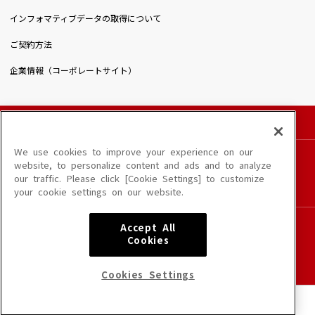
インフォマティブデータの取得について
ご契約方法
企業情報（コーポレートサイト）
© DAIICHIKOSHO CO.,LTD. All Rights Reserved.
このサイトに掲載されている一切の文章・画像・写真・動画・音声等を、手段や形態を
We use cookies to improve your experience on our
問わず、著作権法の定める範囲を超えて無断で複製、転載、ファイル化などすることを
website, to personalize content and ads and to analyze
禁じます。
our traffic. Please click [Cookie Settings] to customize
楽曲及びコンテンツは、端末や配信状況によりご利用いただけない場合があります。
your cookie settings on our website.
楽曲によりMYリスト保存ができない場合があります。
JASRAC許諾番号
Accept All
6602250213Y31015 6602250112Y38026 6602250240Y31015
Cookies
6602250241Y45122
NexTone許諾番号
Cookies Settings
ID000002945 ID000002947 ID000002937 ID000002938
トップ
曲をさがす
店をさがす
DAM★とも
メニュー