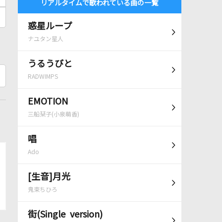
リアルタイムで歌われている曲の一覧
惑星ループ
ナユタン星人
うるうびと
RADWIMPS
EMOTION
三船栞子(小泉萌香)
唱
Ado
[生音]月光
鬼束ちひろ
街(Single version)