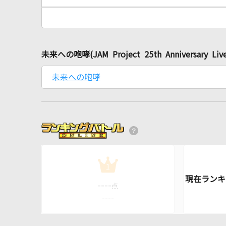
未来への咆哮(JAM Project 25th Anniversar
未来への咆哮
1
----
点
----