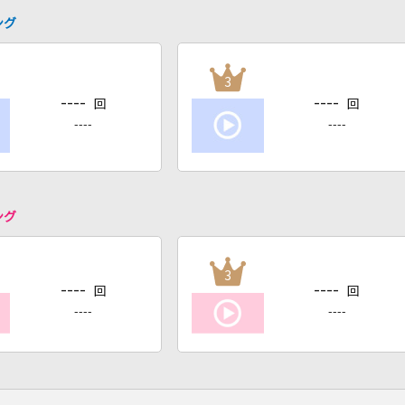
ング
3
----
----
回
回
----
----
ング
3
----
----
回
回
----
----