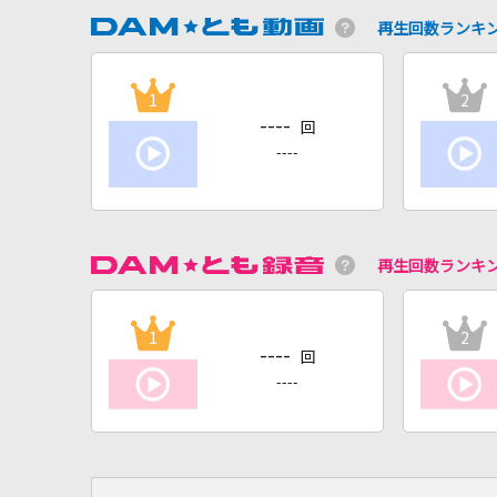
再生回数ランキ
1
2
----
回
----
再生回数ランキ
1
2
----
回
----