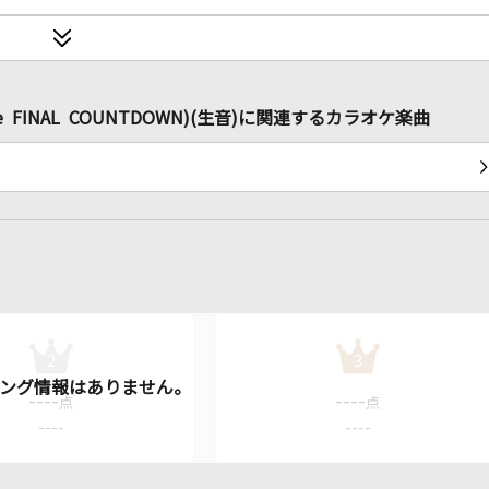
y Live FINAL COUNTDOWN)(生音)に関連するカラオケ楽曲
2
3
----
----
点
点
----
----