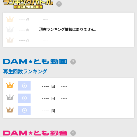
ANTENNA
Mrs. GREEN APPLE
----
----
1
点
Kawasaki Drift
----
----
2
点
BAD HOP
----
----
3
点
[生音]あー夏休み
TUBE(チューブ)
再生回数ランキング
my life
Mr.Children
----
1
----
回
もっと見る
----
2
----
回
----
3
----
回
DAMの新曲・ランキングなど
カラオケ最新情報をチェック！