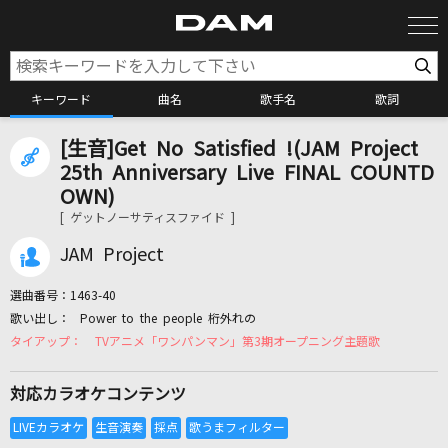
キーワード
曲名
歌手名
歌詞
[生音]Get No Satisfied !(JAM Project
カラオケ検索
25th Anniversary Live FINAL COUNTD
OWN)
[ ゲットノーサティスファイド ]
カラオケ店舗検索
JAM Project
カラオケリクエスト
選曲番号：
1463-40
Power to the people 桁外れの
TVアニメ「ワンパンマン」第3期オープニング主題歌
全国りれき
対応カラオケコンテンツ
リアルタイムで歌われている曲の一覧