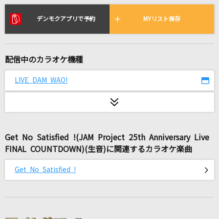
いつか
Saucy Dog
デンモクアプリで予約
MYリスト保存
歌ひとすじに
西川ひとみ
配信中のカラオケ機種
BLUE
LIVE DAM WAO!
BIGBANG
無礼者たちへ(From『ウィッシュ』/日本語版)
福山雅治
Get No Satisfied !(JAM Project 25th Anniversary Live
FINAL COUNTDOWN)(生音)に関連するカラオケ楽曲
sh0ut
SawanoHiroyuki[nZk]:Tielle&Gemie
Get No Satisfied !
SHINY DAYS
亜咲花