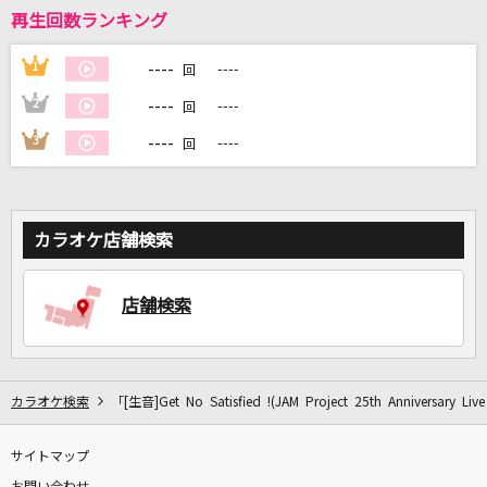
再生回数ランキング
DAMに会員登録・ログインして
----
1
----
回
カラオケをもっと楽しもう！
----
2
----
回
----
3
----
回
自宅でカラオケ歌い放題！
家族や友達と一緒に！練習にも！
カラオケ店舗検索
店舗検索
カラオケ検索
「[生音]Get No Satisfied !(JAM Project 25th Anniversary
サイトマップ