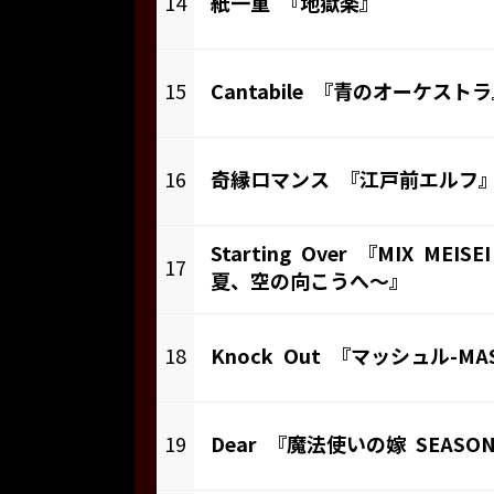
14
紙一重 『地獄楽』
15
Cantabile 『青のオーケスト
16
奇縁ロマンス 『江戸前エルフ
Starting Over 『MIX MEI
17
夏、空の向こうへ～』
18
Knock Out 『マッシュル-MA
19
Dear 『魔法使いの嫁 SEASO