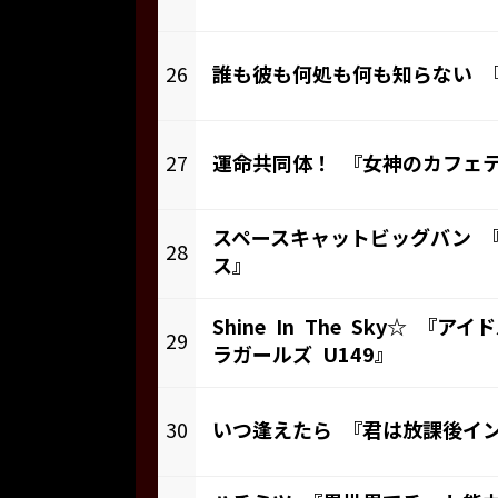
26
誰も彼も何処も何も知らない 
27
運命共同体！ 『女神のカフェ
スペースキャットビッグバン 
28
ス』
Shine In The Sky☆ 『
29
ラガールズ U149』
30
いつ逢えたら 『君は放課後イ