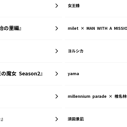
女王蜂
冶の里編』
milet × MAN WITH A MISSI
ヨルシカ
の魔女 Season2』
yama
millennium parade × 椎名
ー』
須田景凪