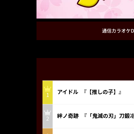
通信カラオケD
アイドル 『【推しの子】』
1
絆ノ奇跡 『「鬼滅の刃」刀鍛
2