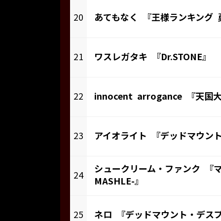
20
あてもなく 『王様ランキング 
21
ワスレガタキ 『Dr.STONE』
22
innocent arrogance 『天
23
アイオライト 『デッドマウン
シュークリーム・ファンク 『マ
24
MASHLE-』
25
ネロ 『デッドマウント・デス