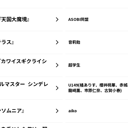
『天国大魔境』
ASOBI同盟
テラス』
音莉飴
『カワイスギクライシ
超学生
アイドルマスター シンデレ
U149(橘ありす、櫻井桃華、
龍崎薫、市原仁奈、古賀小春)
ンソムニア』
aiko