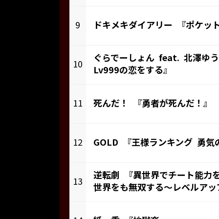
9
ドキメキダイアリー 『ポケッ
ぐらでーしょん feat. 北澤ゆ
10
Lv999の恋をする』
11
死んだ！ 『勇者が死んだ！』
12
GOLD 『王様ランキング 勇気
逆転劇 『異世界でチート能力
13
世界をも無双する～レベルアッ