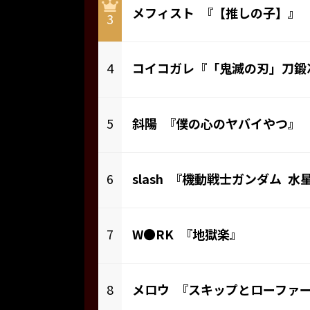
メフィスト 『【推しの子】』
3
4
コイコガレ『「鬼滅の刃」刀鍛
5
斜陽 『僕の心のヤバイやつ』
6
slash 『機動戦士ガンダム 水星
7
W●RK 『地獄楽』
8
メロウ 『スキップとローファ