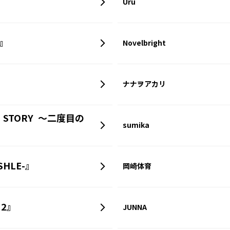
Uru
ラ』
Novelbright
』
ナナヲアカリ
SEI STORY ～二度目の
sumika
SHLE-』
岡崎体育
N2』
JUNNA