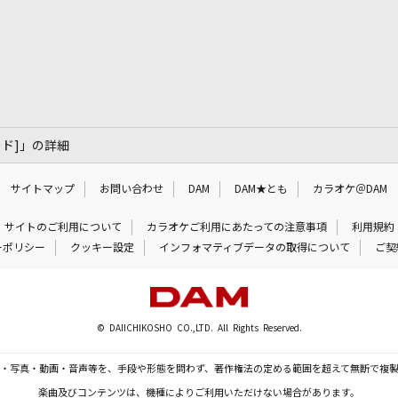
レード]」の詳細
サイトマップ
お問い合わせ
DAM
DAM★とも
カラオケ＠DAM
サイトのご利用について
カラオケご利用にあたっての注意事項
利用規約
ーポリシー
クッキー設定
インフォマティブデータの取得について
ご契
© DAIICHIKOSHO CO.,LTD. All Rights Reserved.
・写真・動画・音声等を、手段や形態を問わず、著作権法の定める範囲を超えて無断で複
楽曲及びコンテンツは、機種によりご利用いただけない場合があります。