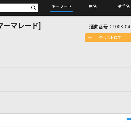
キーワード
曲名
歌手名
ィ・マーマレード]
選曲番号：
1003-04
MYリスト保存