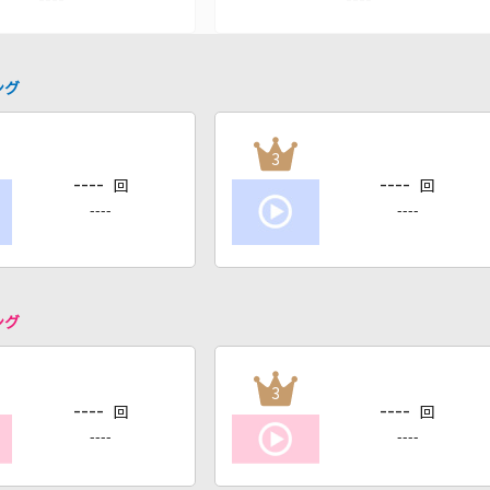
ング
3
----
----
回
回
----
----
ング
3
----
----
回
回
----
----