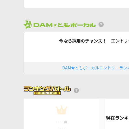
今なら採用のチャンス！ エントリ
DAM★ともボーカルエントリーラン
1
----
点
----