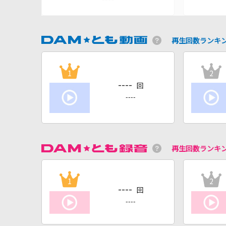
再生回数ランキ
1
2
----
回
----
再生回数ランキ
1
2
----
回
----