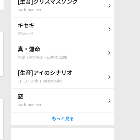
[生音]クリスマスソング
back number
キセキ
GReeeeN
真・運命
M!LK (曽野舜太・山中柔太朗)
[生音]アイのシナリオ
CHiCO with HoneyWorks
恋
back number
もっと見る