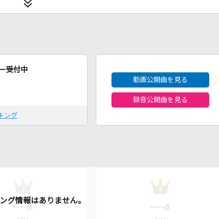
2026年8月度
ー受付中
動画公開曲を見る
録音公開曲を見る
キング
2
3
----
----
点
点
----
----