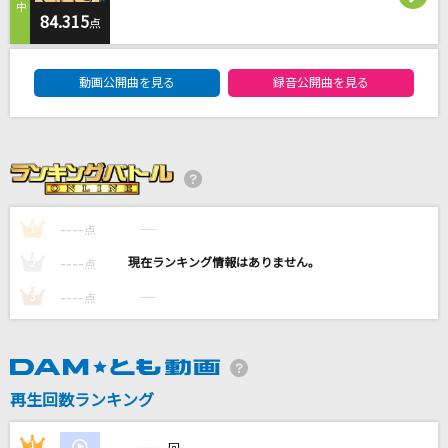
ヘビーローテーション
84.315
点
AKB48
DAM★ともボーカルエントリーランキング
動画公開曲を見る
録音公開曲を見る
大器晩成
アンジュルム
POP SONG(ビデオクリップバージョン)
米津玄師
----
----
1
点
[生音]やさしくなりたい
----
----
2
点
斉藤和義
----
----
3
点
もっと見る
DAMの新曲・ランキングなど
カラオケ最新情報をチェック！
再生回数ランキング
----
1
----