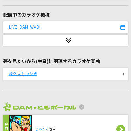
Nighthawks
米津玄師
配信中のカラオケ機種
Lotus
LIVE DAM WAO!
平沢進
TIME
B'z
夢を見たいから(生音)に関連するカラオケ楽曲
ゴーストアベニュー(ビデオクリップバージョン)
夢を見たいから
Eve
The Wild Wind
B'z
2026年8月度
怪獣の花唄
Vaundy
じゃんく
さん