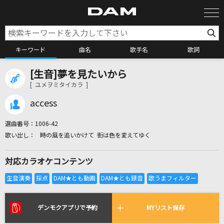
キーワード
曲名
歌手名
歌詞
[生音]夢を見たいから
カラオケ検索
[ ユメヲミタイカラ ]
access
カラオケ店舗検索
選曲番号：
1006-42
時の風を追いかけて 街は色を変えてゆく
カラオケリクエスト
対応カラオケコンテンツ
全国りれき
リアルタイムで歌われている曲の一覧
デンモクアプリで予約
MYリスト保存