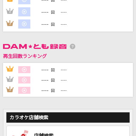
回
----
2
----
回
DAMに会員登録・ログインして
カラオケをもっと楽しもう！
----
3
----
回
再生回数ランキング
自宅でカラオケ歌い放題！
家族や友達と一緒に！練習にも！
----
1
----
回
----
2
----
回
----
3
----
回
カラオケ店舗検索
店舗検索