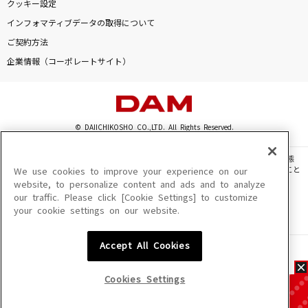
クッキー設定
インフォマティブデータの取得について
ご契約方法
企業情報（コーポレートサイト）
© DAIICHIKOSHO CO.,LTD. All Rights Reserved.
このサイトに掲載されている一切の文章・画像・写真・動画・音声等を、手段や形態
を問わず、著作権法の定める範囲を超えて無断で複製、転載、ファイル化などすること
We use cookies to improve your experience on our
を禁じます。
website, to personalize content and ads and to analyze
our traffic. Please click [Cookie Settings] to customize
楽曲及びコンテンツは、機種によりご利用いただけない場合があります。
your cookie settings on our website.
楽曲及びコンテンツの配信日、配信内容が変更になる場合があります。
楽曲によりMYリスト保存ができない場合があります。
Accept All Cookies
JASRAC許諾番号
6602250213Y31015 6602250112Y38026 6602250240Y31015
6602250241Y45122
Cookies Settings
NexTone許諾番号
ID000002945 ID000002947 ID000002937 ID000002938