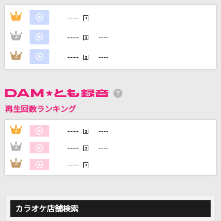
----
星のかがやきよ
1
----
回
ZARD
----
2
----
回
シンデレラボーイ
----
3
----
回
Saucy Dog
わたがし
back number
再生回数ランキング
[プロオケ]カラカラ
----
1
----
回
結束バンド
----
2
----
回
----
3
----
もっと見る
回
DAMの新曲・ランキングなど
カラオケ最新情報をチェック！
カラオケ店舗検索