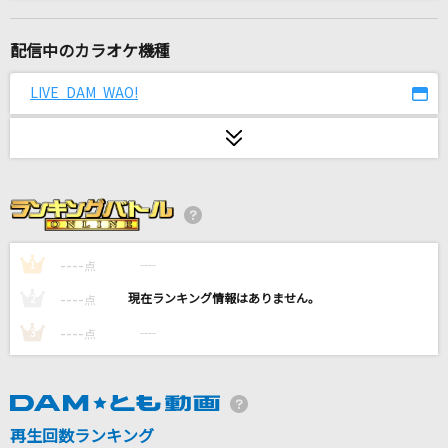
拍手喝采歌合
supercell
配信中のカラオケ機種
Henceforth
LIVE DAM WAO!
Orangestar
Ordinary Hero
SixTONES
Long shot
前島麻由
----
----
1
点
----
----
2
点
届カナイ愛ト知ッテイタノニ 抑エキレズニ愛シ
続ケタ…
----
----
3
点
GACKT(Gackt)
プライド革命
再生回数ランキング
CHiCO with HoneyWorks