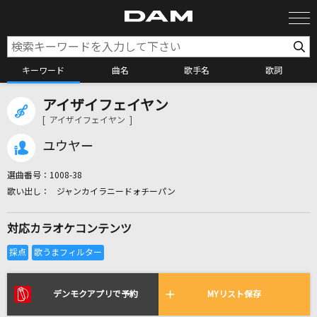
キーワード
曲名
歌手名
歌詞
アイザイフェイヤン
カラオケ検索
[ アイザイフェイヤン ]
ユウヤー
カラオケ店舗検索
選曲番号：
1008-38
ジャンカイラニードォチーパン
カラオケリクエスト
対応カラオケコンテンツ
全国りれき
リアルタイムで歌われている曲の一覧
デンモクアプリで予約
MYリスト保存