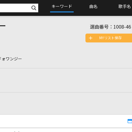
キーワード
曲名
歌手名
ー
選曲番号：
1008-46
MYリスト保存
ドォワンジー