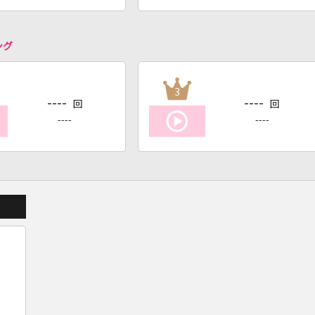
ング
3
----
----
回
回
----
----