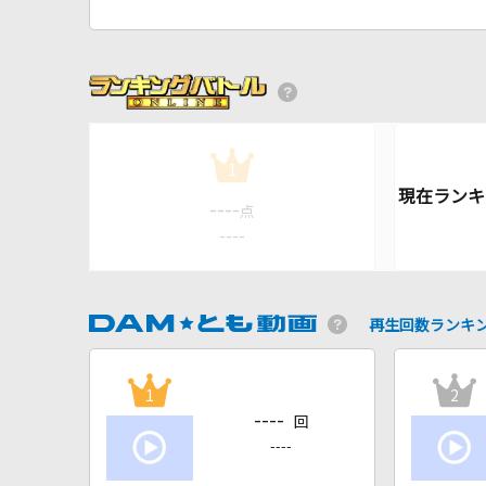
1
----
点
----
再生回数ランキ
1
2
----
回
----