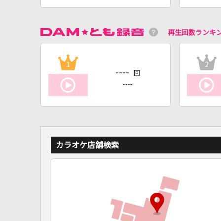
再生回数ランキ
1
2
----
回
----
カラオケ店舗検索