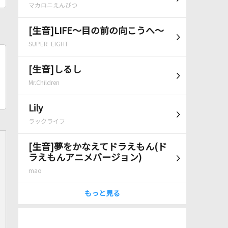
マカロニえんぴつ
[生音]LIFE～目の前の向こうへ～
SUPER EIGHT
[生音]しるし
Mr.Children
Lily
ラックライフ
[生音]夢をかなえてドラえもん(ド
ラえもんアニメバージョン)
mao
もっと見る