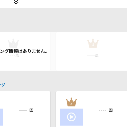
2
3
----
----
点
点
----
----
ング
3
----
----
回
回
----
----