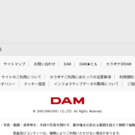
細
サイトマップ
お問い合わせ
DAM
DAM★とも
カラオケ＠DAM
サイトのご利用について
カラオケご利用にあたっての注意事項
利用規約
ーポリシー
クッキー設定
インフォマティブデータの取得について
ご契
© DAIICHIKOSHO CO.,LTD. All Rights Reserved.
・写真・動画・音声等を、手段や形態を問わず、著作権法の定める範囲を超えて無断で複
楽曲及びコンテンツは、機種によりご利用いただけない場合があります。