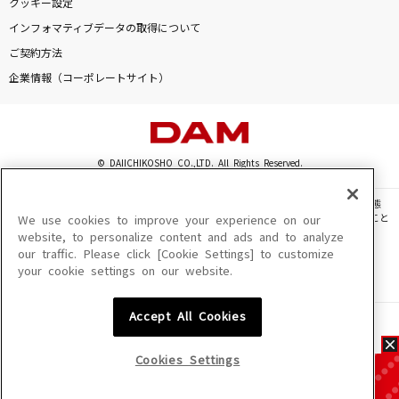
クッキー設定
インフォマティブデータの取得について
ご契約方法
企業情報（コーポレートサイト）
© DAIICHIKOSHO CO.,LTD. All Rights Reserved.
このサイトに掲載されている一切の文章・画像・写真・動画・音声等を、手段や形態
を問わず、著作権法の定める範囲を超えて無断で複製、転載、ファイル化などすること
We use cookies to improve your experience on our
を禁じます。
website, to personalize content and ads and to analyze
our traffic. Please click [Cookie Settings] to customize
楽曲及びコンテンツは、機種によりご利用いただけない場合があります。
your cookie settings on our website.
楽曲及びコンテンツの配信日、配信内容が変更になる場合があります。
楽曲によりMYリスト保存ができない場合があります。
Accept All Cookies
JASRAC許諾番号
6602250213Y31015 6602250112Y38026 6602250240Y31015
6602250241Y45122
Cookies Settings
NexTone許諾番号
ID000002945 ID000002947 ID000002937 ID000002938