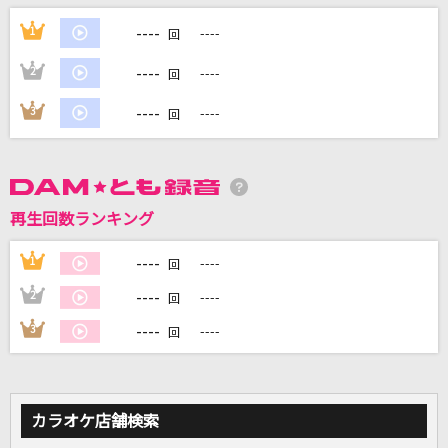
----
1
----
回
DAMに会員登録・ログインして
----
2
----
カラオケをもっと楽しもう！
回
----
3
----
回
自宅でカラオケ歌い放題！
家族や友達と一緒に！練習にも！
再生回数ランキング
----
1
----
回
----
2
----
回
----
3
----
回
カラオケ店舗検索