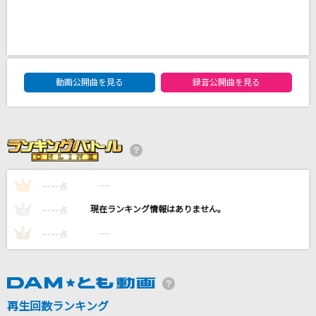
プラネタリウム
大塚 愛
銀閣寺
DAM★ともボーカルエントリーランキング
動画公開曲を見る
録音公開曲を見る
パク・ジュニョン
POP STAR
平井堅
[生音]ONE
----
----
1
点
B'z
----
----
2
点
もっと見る
----
----
3
点
DAMの新曲・ランキングなど
カラオケ最新情報をチェック！
再生回数ランキング