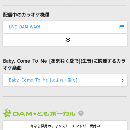
[生音]紫煙
神野美伽
配信中のカラオケ機種
[生音]HOT LIMIT
LIVE DAM WAO!
T.M.Revolution
女の夜汽車
大江裕
Baby, Come To Me [あまねく愛で](生音)に関連するカラ
オケ楽曲
ウィーアー!
きただにひろし
Baby, Come To Me [あまねく愛で]
First Christmas feat. JUNON (BE:FIRST)
REIKO
UNDEAD
2026年8月度
YOASOBI
今なら採用のチャンス！ エントリー受付中