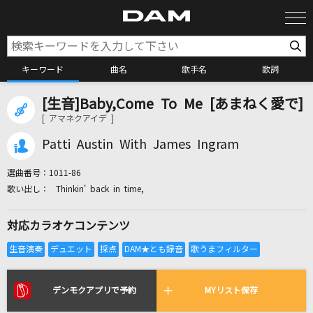
キーワード
曲名
歌手名
歌詞
[生音]Baby,Come To Me [あまねく愛で]
カラオケ検索
[ アマネクアイデ ]
Patti Austin With James Ingram
カラオケ店舗検索
選曲番号：
1011-86
Thinkin' back in time,
カラオケリクエスト
対応カラオケコンテンツ
全国りれき
リアルタイムで歌われている曲の一覧
デンモクアプリで予約
MYリスト保存