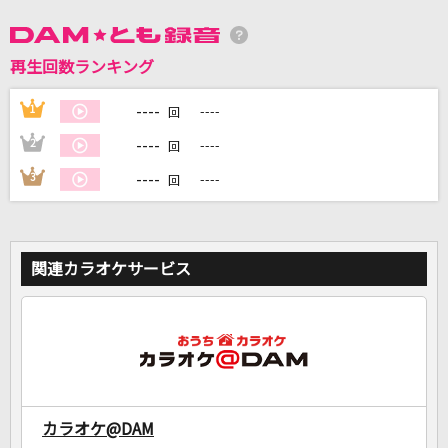
DAMに会員登録・ログインして
再生回数ランキング
カラオケをもっと楽しもう！
----
1
----
回
----
2
----
回
----
3
----
回
自宅でカラオケ歌い放題！
家族や友達と一緒に！練習にも！
関連カラオケサービス
カラオケ@DAM