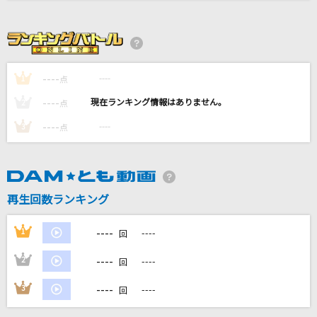
夜の踊り子
サカナクション
Fan Letter
----
----
1
点
ME:I
----
----
2
点
Time goes by
----
----
3
点
Every Little Thing
[生音]メーデー
BUMP OF CHICKEN
再生回数ランキング
もっと見る
----
1
----
回
----
2
----
回
DAMの新曲・ランキングなど
カラオケ最新情報をチェック！
----
3
----
回