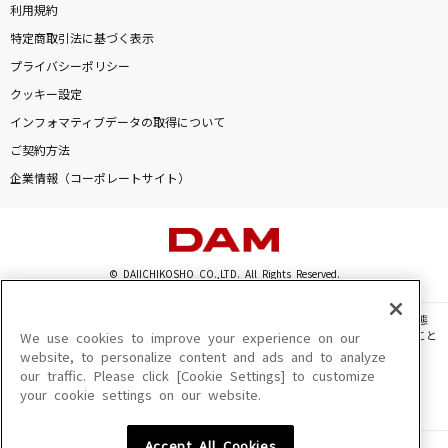
利用規約
特定商取引法に基づく表示
プライバシーポリシー
クッキー設定
インフォマティブデータの取得について
ご契約方法
企業情報（コーポレートサイト）
© DAIICHIKOSHO CO.,LTD. All Rights Reserved.
このサイトに掲載されている一切の文章・画像・写真・動画・音声等を、手段や形態
を問わず、著作権法の定める範囲を超えて無断で複製、転載、ファイル化などすること
We use cookies to improve your experience on our
を禁じます。
website, to personalize content and ads and to analyze
our traffic. Please click [Cookie Settings] to customize
楽曲及びコンテンツは、機種によりご利用いただけない場合があります。
your cookie settings on our website.
楽曲及びコンテンツの配信日、配信内容が変更になる場合があります。
楽曲によりMYリスト保存ができない場合があります。
Accept All Cookies