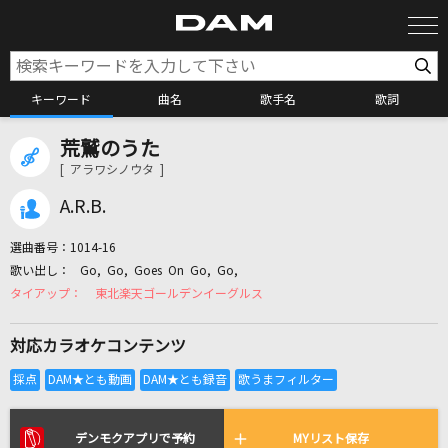
キーワード
曲名
歌手名
歌詞
荒鷲のうた
カラオケ検索
[ アラワシノウタ ]
A.R.B.
カラオケ店舗検索
選曲番号：
1014-16
Go, Go, Goes On Go, Go,
カラオケリクエスト
東北楽天ゴールデンイーグルス
対応カラオケコンテンツ
全国りれき
リアルタイムで歌われている曲の一覧
デンモクアプリで予約
MYリスト保存