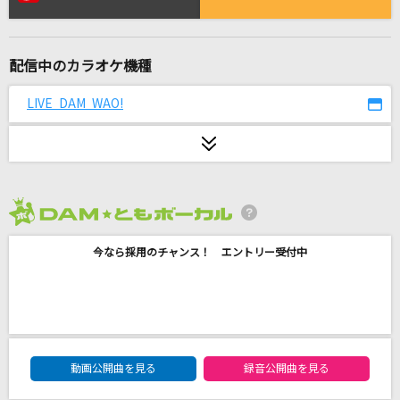
雨とカプチーノ
ヨルシカ
配信中のカラオケ機種
怪獣
サカナクション
LIVE DAM WAO!
愛のかたまり
KinKi Kids
ハルキゲニア
2026年8月度
Chevon
今なら採用のチャンス！ エントリー受付中
雨の街路に夜光蟲
米津玄師
花束
DAM★ともボーカルエントリーランキング
動画公開曲を見る
録音公開曲を見る
back number