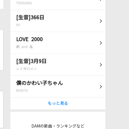
TENSONG
[生音]366日
HY
LOVE 2000
鶴 and 亀
[生音]3月9日
レミオロメン
僕のかわい子ちゃん
MON7A
もっと見る
DAMの新曲・ランキングなど