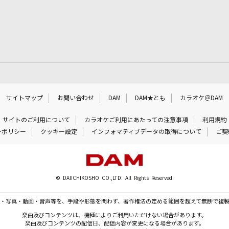
サイトマップ
お問い合わせ
DAM
DAM★とも
カラオケ＠DAM
サイトのご利用について
カラオケご利用にあたっての注意事項
利用規約
ーポリシー
クッキー設定
インフォマティブデータの取得について
ご契
© DAIICHIKOSHO CO.,LTD. All Rights Reserved.
・写真・動画・音声等を、手段や形態を問わず、著作権法の定める範囲を超えて無断で複
楽曲及びコンテンツは、機種によりご利用いただけない場合があります。
楽曲及びコンテンツの配信日、配信内容が変更になる場合があります。