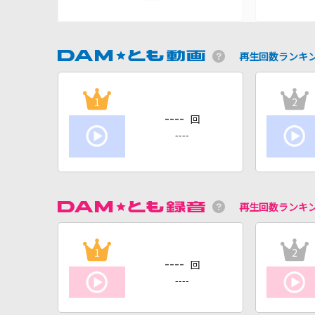
再生回数ランキ
1
2
----
回
----
再生回数ランキ
1
2
----
回
----