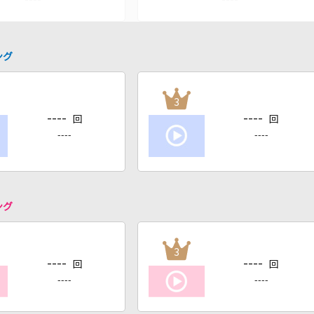
ング
3
----
----
回
回
----
----
ング
3
----
----
回
回
----
----