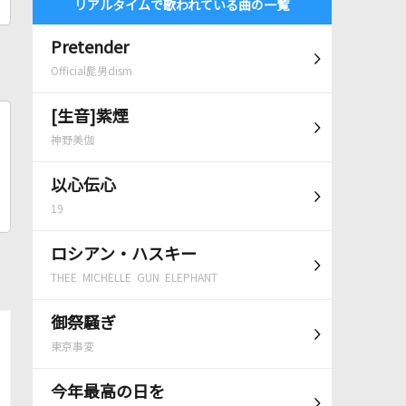
リアルタイムで歌われている曲の一覧
Pretender
Official髭男dism
[生音]紫煙
神野美伽
以心伝心
19
ロシアン・ハスキー
THEE MICHELLE GUN ELEPHANT
御祭騒ぎ
東京事変
今年最高の日を