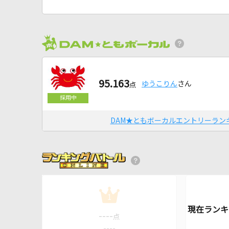
95.163
ゆうこりん
さん
点
DAM★ともボーカルエントリーラン
1
----
点
----