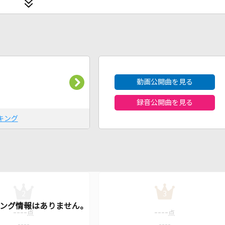
2026年8月度
動画公開曲を見る
録音公開曲を見る
キング
2
3
----
----
点
点
----
----