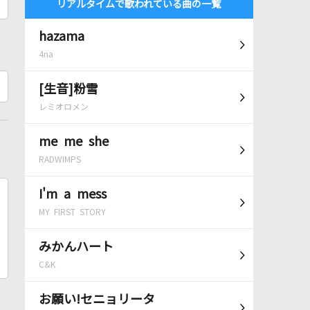
リアルタイムで歌われている曲の一覧
hazama
4na
[生音]粉雪
レミオロメン
me me she
RADWIMPS
I'm a mess
MY FIRST STORY
みかんハート
C&K
お願い!セニョリータ