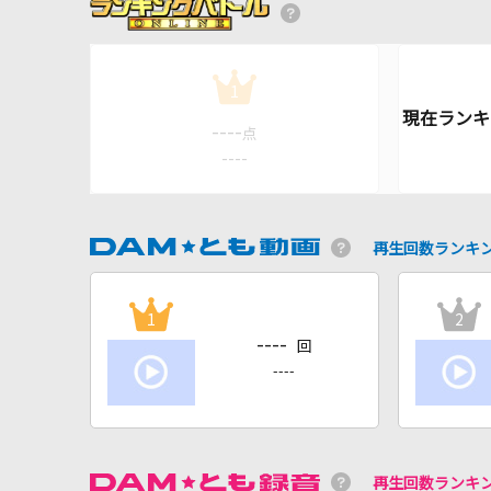
1
----
点
----
再生回数ランキ
1
2
----
回
----
再生回数ランキ