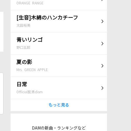
ORANGE RANGE
[生音]木綿のハンカチーフ
太田裕美
青いリンゴ
野口五郎
夏の影
Mrs. GREEN APPLE
日常
Official髭男dism
もっと見る
DAMの新曲・ランキングなど