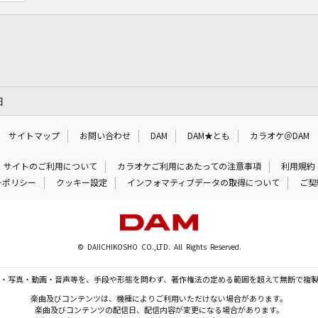
細
サイトマップ
お問い合わせ
DAM
DAM★とも
カラオケ＠DAM
サイトのご利用について
カラオケご利用にあたっての注意事項
利用規約
ーポリシー
クッキー設定
インフォマティブデータの取得について
ご契
© DAIICHIKOSHO CO.,LTD. All Rights Reserved.
・写真・動画・音声等を、手段や形態を問わず、著作権法の定める範囲を超えて無断で複
楽曲及びコンテンツは、機種によりご利用いただけない場合があります。
楽曲及びコンテンツの配信日、配信内容が変更になる場合があります。