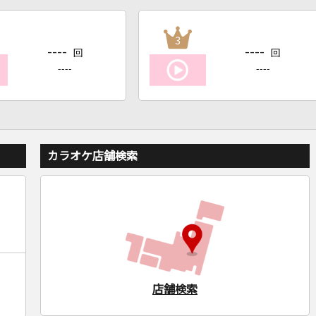
3
----
----
回
回
----
----
カラオケ店舗検索
店舗検索