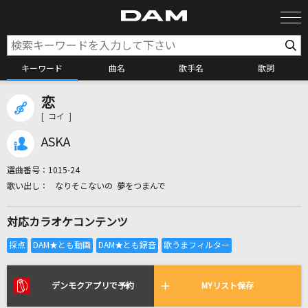
キーワード
曲名
歌手名
歌詞
恋
カラオケ検索
[ コイ ]
ASKA
カラオケ店舗検索
選曲番号：
1015-24
なりそこないの 夢をつまんで
カラオケリクエスト
対応カラオケコンテンツ
全国りれき
リアルタイムで歌われている曲の一覧
デンモクアプリで予約
MYリスト保存