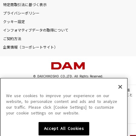
特定商取引法に基づく表示
プライバシーポリシー
クッキー設定
インフォマティブデータの取得について
ご契約方法
企業情報（コーポレートサイト）
© DAIICHIKOSHO CO.,LTD. All Rights Reserved.
このサイトに掲載されている一切の文章・画像・写真・動画・音声等を、手段や形態
を問わず、著作権法の定める範囲を超えて無断で複製、転載、ファイル化などすること
We use cookies to improve your experience on our
を禁じます。
website, to personalize content and ads and to analyze
our traffic. Please click [Cookie Settings] to customize
楽曲及びコンテンツは、機種によりご利用いただけない場合があります。
your cookie settings on our website.
楽曲及びコンテンツの配信日、配信内容が変更になる場合があります。
楽曲によりMYリスト保存ができない場合があります。
Accept All Cookies
JASRAC許諾番号
6602250213Y31015 6602250112Y38026 6602250240Y31015