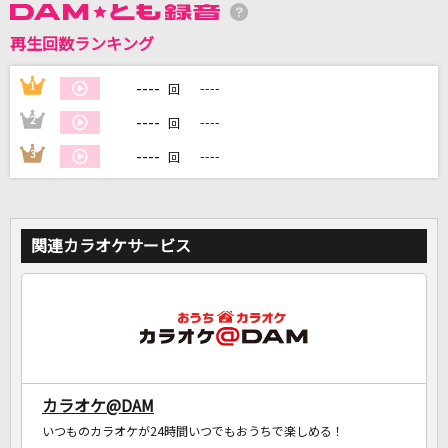
再生回数ランキング
DAMに会員登録・ログインして
カラオケをもっと楽しもう！
----
1
----
回
----
2
----
回
----
3
----
回
自宅でカラオケ歌い放題！
家族や友達と一緒に！練習にも！
関連カラオケサービス
カラオケ@DAM
いつものカラオケが24時間いつでもおうちで楽しめる！