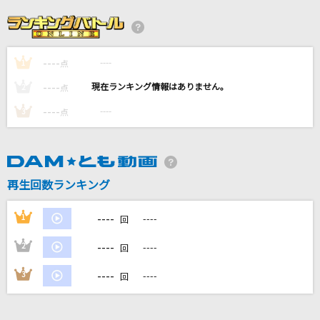
黒毛和牛上塩タン焼680円
大塚 愛
----
----
1
弱虫モンブラン
点
DECO*27
----
----
2
点
----
----
3
点
高嶺の花子さん
back number
18～eighteen～
再生回数ランキング
福山雅治
----
1
----
回
もっと見る
----
2
----
回
DAMの新曲・ランキングなど
----
3
----
回
カラオケ最新情報をチェック！