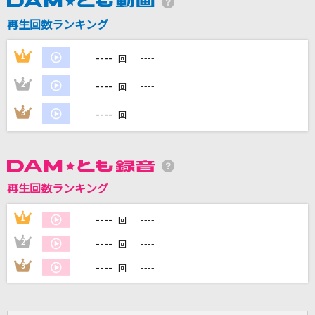
カラオケ最新情報をチェック！
再生回数ランキング
----
1
----
回
DAMに会員登録・ログインして
----
2
----
回
カラオケをもっと楽しもう！
----
3
----
回
自宅でカラオケ歌い放題！
家族や友達と一緒に！練習にも！
再生回数ランキング
----
1
----
回
----
2
----
回
----
3
----
回