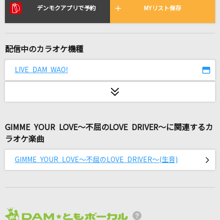
東京ウインターセッション feat.瀬戸口優・榎本
デンモクアプリで予約
MYリスト保存
夏樹・望月蒼太・早坂あかり・芹沢春輝・合田
美桜(CV:神谷浩史・戸松遥・梶裕貴・阿澄佳奈・
鈴村健一・豊崎愛生)
HoneyWorks
配信中のカラオケ機種
LIVE DAM WAO!
季節は次々死んでいく
amazarashi
ナミダの海を越えて行け
Snow Man
GIMME YOUR LOVE～不屈のLOVE DRIVER～に関連するカ
ラオケ楽曲
lulu.
GIMME YOUR LOVE～不屈のLOVE DRIVER～(生音)
Mrs. GREEN APPLE
そんなbitterな話
Vaundy