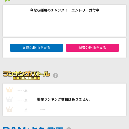
NEW ERA(ビデオクリップバージョン)
2026年8月度
SixTONES
今なら採用のチャンス！ エントリー受付中
IDENTITY
東方神起
DAM★ともボーカルエントリーランキング
メクルメ
動画公開曲を見る
録音公開曲を見る
初星学園
[生音]BEAT
河村隆一
若者のすべて
----
----
1
点
フジファブリック
----
----
2
点
もっと見る
----
----
3
点
DAMの新曲・ランキングなど