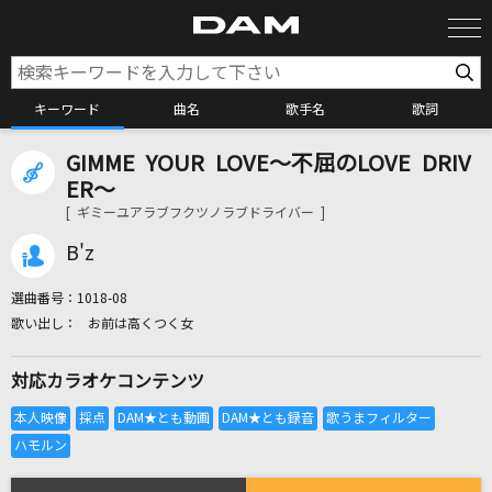
キーワード
曲名
歌手名
歌詞
GIMME YOUR LOVE～不屈のLOVE DRIV
カラオケ検索
ER～
[ ギミーユアラブフクツノラブドライバー ]
カラオケ店舗検索
B'z
選曲番号：
1018-08
カラオケリクエスト
お前は高くつく女
対応カラオケコンテンツ
全国りれき
リアルタイムで歌われている曲の一覧