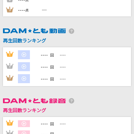
点
----
----
3
点
DAMに会員登録・ログインして
カラオケをもっと楽しもう！
再生回数ランキング
----
1
----
回
自宅でカラオケ歌い放題！
----
2
----
家族や友達と一緒に！練習にも！
回
----
3
----
回
再生回数ランキング
----
1
----
回
----
2
----