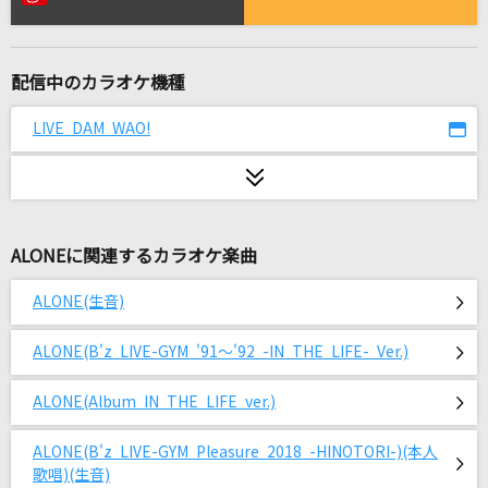
[生音]ただ君に晴れ
ヨルシカ
配信中のカラオケ機種
初恋サイダー
Buono!
LIVE DAM WAO!
Only Human(ビデオクリップバージョン)
K
ALONEに関連するカラオケ楽曲
愛の花
あいみょん
ALONE(生音)
冥冥
ALONE(B'z LIVE-GYM '91～'92 -IN THE LIFE- Ver.)
Chevon
ALONE(Album IN THE LIFE ver.)
[生音]君の為のキミノウタ(ビデオクリップバー
ジョン)
ALONE(B'z LIVE-GYM Pleasure 2018 -HINOTORI-)(本人
川崎鷹也
歌唱)(生音)