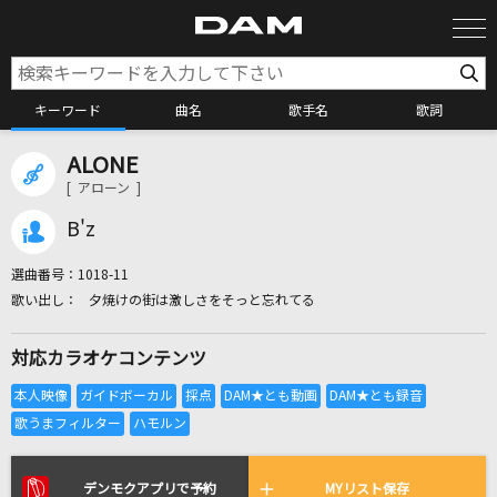
キーワード
曲名
歌手名
歌詞
ALONE
カラオケ検索
[ アローン ]
B'z
カラオケ店舗検索
選曲番号：
1018-11
夕焼けの街は激しさをそっと忘れてる
カラオケリクエスト
対応カラオケコンテンツ
全国りれき
リアルタイムで歌われている曲の一覧
デンモクアプリで予約
MYリスト保存