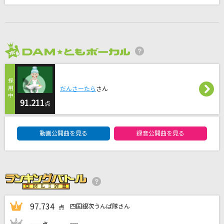
[生音]明日も
SHISHAMO
umbrella
2026年8月度
SEKAI NO OWARI(世界の終わり)
だんさーたら
さん
星間飛行
91.211
点
ランカ・リー=中島愛
DAM★ともボーカルエントリーランキング
悲しみにさよなら
動画公開曲を見る
録音公開曲を見る
安全地帯
もっと見る
DAMの新曲・ランキングなど
97.734
カラオケ最新情報をチェック！
四国銀次うんぱ隊さん
1
点
----
----
2