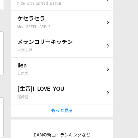
hide with Spread Beaver
ケセラセラ
Mrs. GREEN APPLE
メランコリーキッチン
米津玄師
lien
菅原圭
[生音]I LOVE YOU
尾崎豊
もっと見る
DAMの新曲・ランキングなど