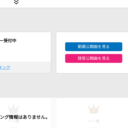
2026年8月度
ー受付中
動画公開曲を見る
録音公開曲を見る
キング
2
3
----
----
点
点
----
----