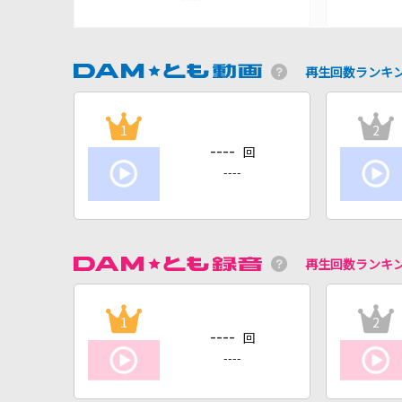
再生回数ランキ
1
2
----
回
----
再生回数ランキ
1
2
----
回
----