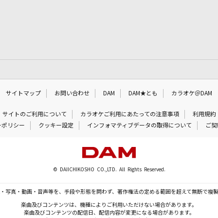
サイトマップ
お問い合わせ
DAM
DAM★とも
カラオケ＠DAM
サイトのご利用について
カラオケご利用にあたっての注意事項
利用規約
ーポリシー
クッキー設定
インフォマティブデータの取得について
ご契
© DAIICHIKOSHO CO.,LTD. All Rights Reserved.
・写真・動画・音声等を、手段や形態を問わず、著作権法の定める範囲を超えて無断で複
楽曲及びコンテンツは、機種によりご利用いただけない場合があります。
楽曲及びコンテンツの配信日、配信内容が変更になる場合があります。