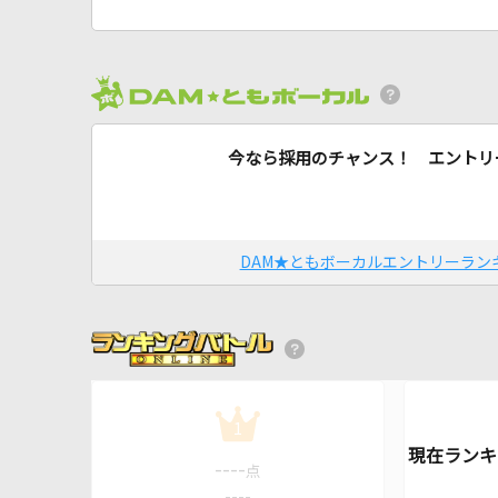
今なら採用のチャンス！ エントリ
DAM★ともボーカルエントリーラン
1
----
点
----