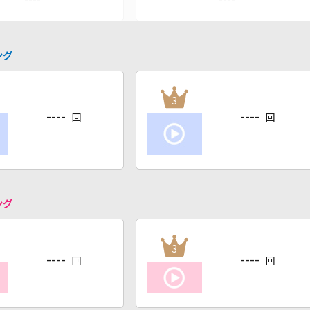
ング
3
----
----
回
回
----
----
ング
3
----
----
回
回
----
----