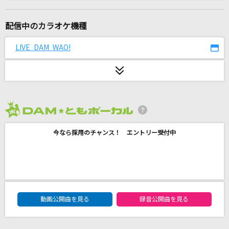
晴る
ヨルシカ
配信中のカラオケ機種
Dear
LIVE DAM WAO!
Mrs. GREEN APPLE
ひとりじゃない
DEEN
2026年8月度
HOLLOW HUNGER
今なら採用のチャンス！ エントリー受付中
OxT
[生音]長い夜
松山千春
DAM★ともボーカルエントリーランキング
[生音]HOT LIMIT
動画公開曲を見る
録音公開曲を見る
T.M.Revolution