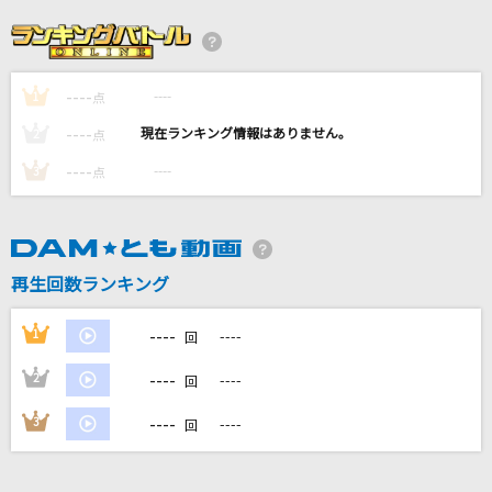
謎
小松未歩
----
----
1
ロキ(Game Version)
点
みきとP
----
----
2
点
----
----
3
点
[生音]あばよ さよなら
大江裕
[生音]糸
再生回数ランキング
中島みゆき
----
1
----
回
もっと見る
----
2
----
回
DAMの新曲・ランキングなど
----
3
----
回
カラオケ最新情報をチェック！