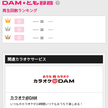
再生回数ランキング
DAMに会員登録・ログインして
カラオケをもっと楽しもう！
----
1
----
回
----
2
----
回
----
3
----
回
自宅でカラオケ歌い放題！
家族や友達と一緒に！練習にも！
関連カラオケサービス
カラオケ@DAM
いつものカラオケが24時間いつでもおうちで楽しめる！