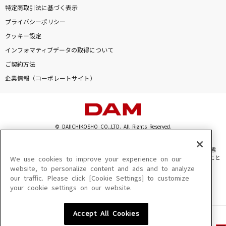
特定商取引法に基づく表示
プライバシーポリシー
クッキー設定
インフォマティブデータの取得について
ご契約方法
企業情報（コーポレートサイト）
© DAIICHIKOSHO CO.,LTD. All Rights Reserved.
このサイトに掲載されている一切の文章・画像・写真・動画・音声等を、手段や形態
を問わず、著作権法の定める範囲を超えて無断で複製、転載、ファイル化などすること
We use cookies to improve your experience on our
を禁じます。
website, to personalize content and ads and to analyze
our traffic. Please click [Cookie Settings] to customize
楽曲及びコンテンツは、機種によりご利用いただけない場合があります。
your cookie settings on our website.
楽曲及びコンテンツの配信日、配信内容が変更になる場合があります。
楽曲によりMYリスト保存ができない場合があります。
Accept All Cookies
JASRAC許諾番号
6602250213Y31015 6602250112Y38026 6602250240Y31015