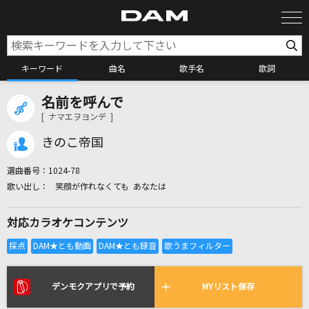
キーワード
曲名
歌手名
歌詞
名前を呼んで
カラオケ検索
[ ナマエヲヨンデ ]
きのこ帝国
カラオケ店舗検索
選曲番号：
1024-78
笑顔が作れなくても あなたは
カラオケリクエスト
対応カラオケコンテンツ
全国りれき
リアルタイムで歌われている曲の一覧
デンモクアプリで予約
MYリスト保存