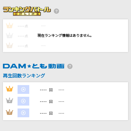
[生音]アイラブユー
back number
----
----
1
愛とか恋とか
点
Novelbright
----
----
2
点
----
----
3
点
会いたくて
Ado
[生音]季節の中で
再生回数ランキング
松山千春
----
1
----
回
もっと見る
----
2
----
回
DAMの新曲・ランキングなど
----
3
----
回
カラオケ最新情報をチェック！