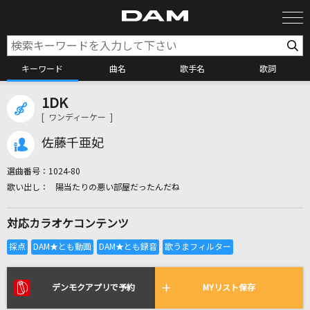
キーワード
曲名
歌手名
歌詞
1DK
カラオケ検索
[ ワンディーケー ]
佐藤千亜妃
カラオケ店舗検索
選曲番号：
1024-80
陽当たりの悪い部屋だったんだね
カラオケリクエスト
対応カラオケコンテンツ
全国りれき
リアルタイムで歌われている曲の一覧
デンモクアプリで予約
MYリスト保存