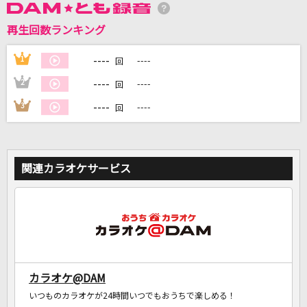
再生回数ランキング
DAMに会員登録・ログインして
カラオケをもっと楽しもう！
----
1
----
回
----
2
----
回
----
3
----
回
自宅でカラオケ歌い放題！
家族や友達と一緒に！練習にも！
関連カラオケサービス
カラオケ@DAM
いつものカラオケが24時間いつでもおうちで楽しめる！