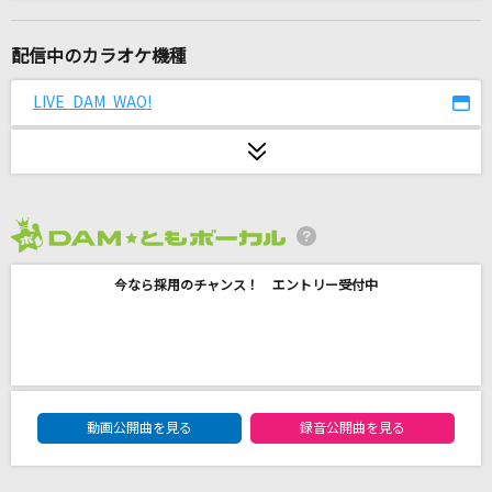
奥底に眠るルーツ
ずっと真夜中でいいのに。
配信中のカラオケ機種
ないない
LIVE DAM WAO!
ReoNa
damn
藤井 風
2026年8月度
[生音]あぁ、もう。
今なら採用のチャンス！ エントリー受付中
Saucy Dog
うっせぇわ
Ado
DAM★ともボーカルエントリーランキング
黒毛和牛上塩タン焼680円
動画公開曲を見る
録音公開曲を見る
大塚 愛