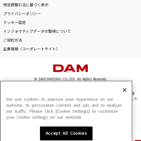
特定商取引法に基づく表示
プライバシーポリシー
クッキー設定
インフォマティブデータの取得について
ご契約方法
企業情報（コーポレートサイト）
© DAIICHIKOSHO CO.,LTD. All Rights Reserved.
このサイトに掲載されている一切の文章・画像・写真・動画・音声等を、手段や形態
を問わず、著作権法の定める範囲を超えて無断で複製、転載、ファイル化などすること
We use cookies to improve your experience on our
を禁じます。
website, to personalize content and ads and to analyze
our traffic. Please click [Cookie Settings] to customize
楽曲及びコンテンツは、機種によりご利用いただけない場合があります。
your cookie settings on our website.
楽曲及びコンテンツの配信日、配信内容が変更になる場合があります。
楽曲によりMYリスト保存ができない場合があります。
Accept All Cookies
JASRAC許諾番号
6602250213Y31015 6602250112Y38026 6602250240Y31015