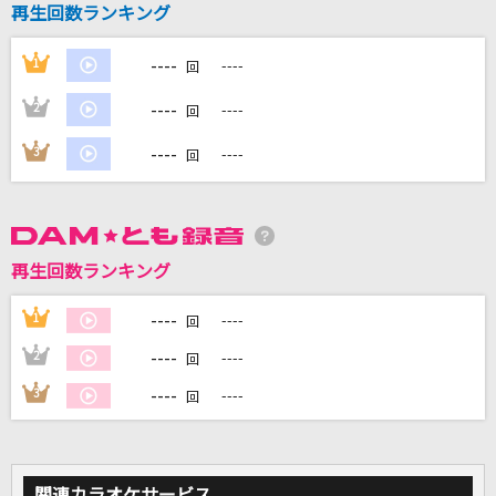
再生回数ランキング
PLAYBACK
JUJU
----
1
----
回
緋色の空(ひしょくのそら)
----
2
----
回
川田まみ
----
3
----
回
アンマー
かりゆし58
FIRE AFTER FIRE
再生回数ランキング
聖飢魔Ⅱ
----
1
----
回
もっと見る
----
2
----
回
----
3
----
回
DAMの新曲・ランキングなど
カラオケ最新情報をチェック！
関連カラオケサービス