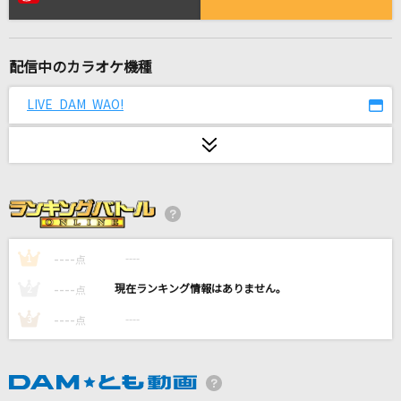
コイスルオトメ
いきものがかり
配信中のカラオケ機種
[生音]あばよ さよなら
大江裕
LIVE DAM WAO!
[生音]冬と春
back number
ハナミズキ
一青 窈
----
----
1
点
恋
----
----
2
点
星野 源
----
----
3
点
硬い殻のように抱きしめたい
乃木坂46