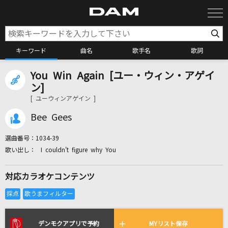
キーワード
曲名
歌手名
歌詞
You Win Again [ユー・ウィン・アゲイ
カラオケ検索
ン]
[ ユーウィンアゲイン ]
カラオケ店舗検索
Bee Gees
選曲番号：
1034-39
カラオケリクエスト
I couldn't figure why You
対応カラオケコンテンツ
全国りれき
リアルタイムで歌われている曲の一覧
デンモクアプリで予約
MYリスト保存